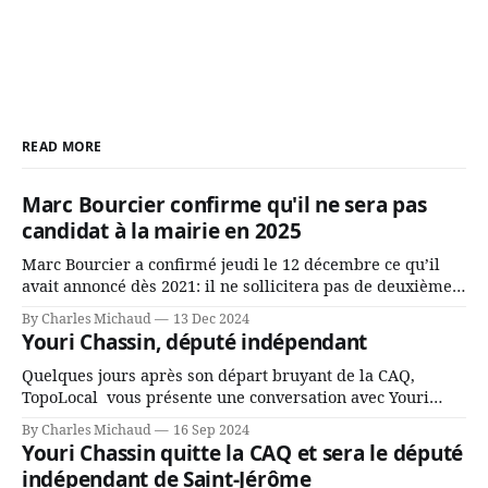
READ MORE
Marc Bourcier confirme qu'il ne sera pas
candidat à la mairie en 2025
Marc Bourcier a confirmé jeudi le 12 décembre ce qu’il
avait annoncé dès 2021: il ne sollicitera pas de deuxième
mandat à titre de maire de Saint-Jérôme. Bourcier en a
By Charles Michaud
13 Dec 2024
fait l’annonce en s’adressant aux employés de la ville,
Youri Chassin, député indépendant
rassemblés en soirée pour leur traditionnel souper
Quelques jours après son départ bruyant de la CAQ,
TopoLocal vous présente une conversation avec Youri
Chassin. Nous avons causé de sa décision. Y songeait-il
By Charles Michaud
16 Sep 2024
depuis longtemps? Sera-t-il candidat indépendant dans 2
Youri Chassin quitte la CAQ et sera le député
ans? Joindrait-il un autre parti, par exemple les
indépendant de Saint-Jérôme
conservateurs d’Éric Duhaime? Que lui