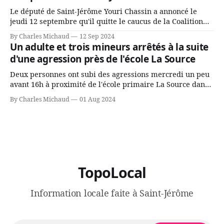
Le député de Saint-Jérôme Youri Chassin a annoncé le
jeudi 12 septembre qu'il quitte le caucus de la Coalition
Avenir Québec de François Legault parce qu'il est déçu du
By Charles Michaud
12 Sep 2024
gouvernement de la CAQ, surtout de son incapacité, qu'il
Un adulte et trois mineurs arrêtés à la suite
juge chronique, à offrir des
d'une agression près de l'école La Source
Deux personnes ont subi des agressions mercredi un peu
avant 16h à proximité de l'école primaire La Source dans
le secteur Bellefeuille de Saint-Jérôme. L'une de deux
By Charles Michaud
01 Aug 2024
victimes aurait été écrasée sous un véhicule et aspergée
de poivre de cayenne alors que la seconde, non
TopoLocal
Information locale faite à Saint-Jérôme