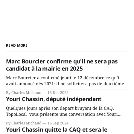
READ MORE
Marc Bourcier confirme qu'il ne sera pas
candidat à la mairie en 2025
Marc Bourcier a confirmé jeudi le 12 décembre ce qu’il
avait annoncé dès 2021: il ne sollicitera pas de deuxième
mandat à titre de maire de Saint-Jérôme. Bourcier en a
By Charles Michaud
13 Dec 2024
fait l’annonce en s’adressant aux employés de la ville,
Youri Chassin, député indépendant
rassemblés en soirée pour leur traditionnel souper
Quelques jours après son départ bruyant de la CAQ,
TopoLocal vous présente une conversation avec Youri
Chassin. Nous avons causé de sa décision. Y songeait-il
By Charles Michaud
16 Sep 2024
depuis longtemps? Sera-t-il candidat indépendant dans 2
Youri Chassin quitte la CAQ et sera le
ans? Joindrait-il un autre parti, par exemple les