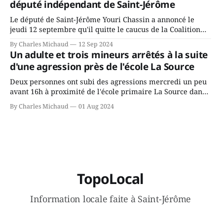
député indépendant de Saint-Jérôme
conservateurs d’Éric Duhaime? Que lui
Le député de Saint-Jérôme Youri Chassin a annoncé le
jeudi 12 septembre qu'il quitte le caucus de la Coalition
Avenir Québec de François Legault parce qu'il est déçu du
By Charles Michaud
12 Sep 2024
gouvernement de la CAQ, surtout de son incapacité, qu'il
Un adulte et trois mineurs arrêtés à la suite
juge chronique, à offrir des
d'une agression près de l'école La Source
Deux personnes ont subi des agressions mercredi un peu
avant 16h à proximité de l'école primaire La Source dans
le secteur Bellefeuille de Saint-Jérôme. L'une de deux
By Charles Michaud
01 Aug 2024
victimes aurait été écrasée sous un véhicule et aspergée
de poivre de cayenne alors que la seconde, non
TopoLocal
Information locale faite à Saint-Jérôme