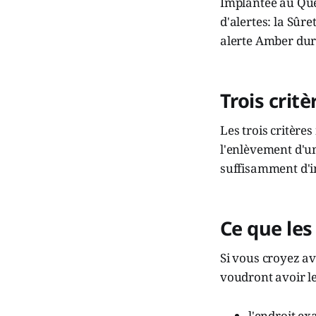
Implantée au Québ
d'alertes: la Sûr
alerte Amber du
Trois crit
Les trois critère
l'enlèvement d'un
suffisamment d'i
Ce que le
Si vous croyez av
voudront avoir le
l'endroit ex