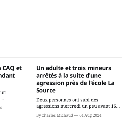
a CAQ et
Un adulte et trois mineurs
ndant
arrêtés à la suite d'une
agression près de l'école La
Source
ouri
2
Deux personnes ont subi des
cus de la
agressions mercredi un peu avant 16h
4
rançois
à proximité de l'école primaire La
By Charles Michaud
01 Aug 2024
du
Source dans le secteur Bellefeuille de
tout de
Saint-Jérôme. L'une de deux victimes
onique, à
aurait été écrasée sous un véhicule et
aspergée de poivre de cayenne alors