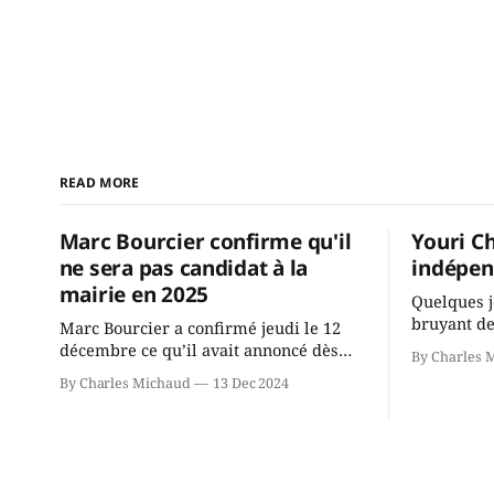
READ MORE
Marc Bourcier confirme qu'il
Youri C
ne sera pas candidat à la
indépen
mairie en 2025
Quelques j
bruyant de
Marc Bourcier a confirmé jeudi le 12
présente u
décembre ce qu’il avait annoncé dès
By Charles 
Chassin. N
2021: il ne sollicitera pas de deuxième
By Charles Michaud
13 Dec 2024
décision. Y
mandat à titre de maire de Saint-
longtemps?
Jérôme. Bourcier en a fait l’annonce en
indépendan
s’adressant aux employés de la ville,
autre part
rassemblés en soirée pour leur
conservate
traditionnel souper