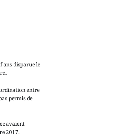
f ans disparue le
rd.
oordination entre
 pas permis de
ec avaient
re 2017.