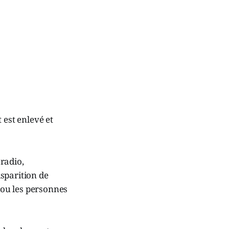
 est enlevé et
radio,
isparition de
t ou les personnes