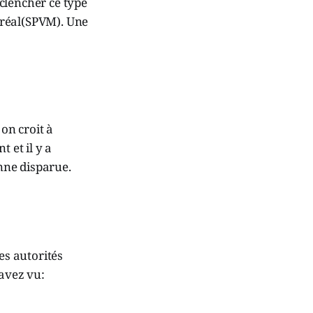
clencher ce type
ntréal(SPVM). Une
 on croit à
 et il y a
nne disparue.
es autorités
 avez vu: