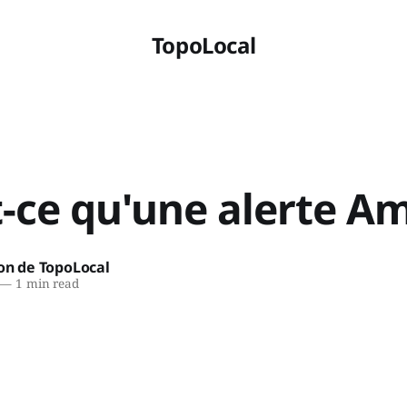
TopoLocal
t-ce qu'une alerte A
on de TopoLocal
—
1 min read