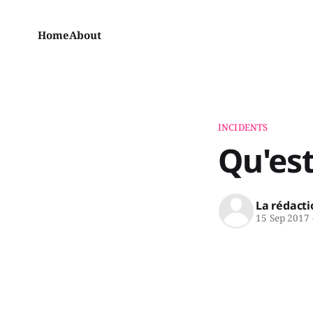
Home
About
INCIDENTS
Qu'es
La rédacti
15 Sep 2017