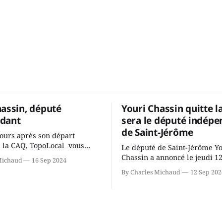
hassin, député
Youri Chassin quitte l
dant
sera le député indépe
de Saint-Jérôme
ours après son départ
 la CAQ, TopoLocal vous
Le député de Saint-Jérôme Y
ne conversation avec Youri
Chassin a annoncé le jeudi 1
Michaud
16 Sep 2024
ous avons causé de sa
septembre qu'il quitte le cau
By Charles Michaud
12 Sep 202
 songeait-il depuis
Coalition Avenir Québec de F
 Sera-t-il candidat
Legault parce qu'il est déçu 
t dans 2 ans? Joindrait-il un
gouvernement de la CAQ, sur
i, par exemple les
son incapacité, qu'il juge chr
urs d’Éric Duhaime? Que lui
offrir des