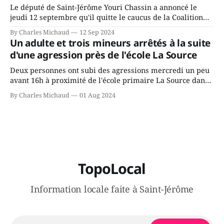
Le député de Saint-Jérôme Youri Chassin a annoncé le
jeudi 12 septembre qu'il quitte le caucus de la Coalition
Avenir Québec de François Legault parce qu'il est déçu du
By Charles Michaud
12 Sep 2024
gouvernement de la CAQ, surtout de son incapacité, qu'il
Un adulte et trois mineurs arrêtés à la suite
juge chronique, à offrir des
d'une agression près de l'école La Source
Deux personnes ont subi des agressions mercredi un peu
avant 16h à proximité de l'école primaire La Source dans
le secteur Bellefeuille de Saint-Jérôme. L'une de deux
By Charles Michaud
01 Aug 2024
victimes aurait été écrasée sous un véhicule et aspergée
de poivre de cayenne alors que la seconde, non
TopoLocal
Information locale faite à Saint-Jérôme