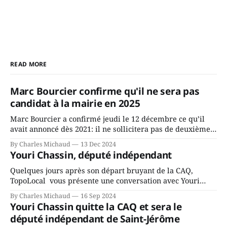
READ MORE
Marc Bourcier confirme qu'il ne sera pas
candidat à la mairie en 2025
Marc Bourcier a confirmé jeudi le 12 décembre ce qu’il
avait annoncé dès 2021: il ne sollicitera pas de deuxième
mandat à titre de maire de Saint-Jérôme. Bourcier en a
By Charles Michaud
13 Dec 2024
fait l’annonce en s’adressant aux employés de la ville,
Youri Chassin, député indépendant
rassemblés en soirée pour leur traditionnel souper
Quelques jours après son départ bruyant de la CAQ,
TopoLocal vous présente une conversation avec Youri
Chassin. Nous avons causé de sa décision. Y songeait-il
By Charles Michaud
16 Sep 2024
depuis longtemps? Sera-t-il candidat indépendant dans 2
Youri Chassin quitte la CAQ et sera le
ans? Joindrait-il un autre parti, par exemple les
député indépendant de Saint-Jérôme
conservateurs d’Éric Duhaime? Que lui