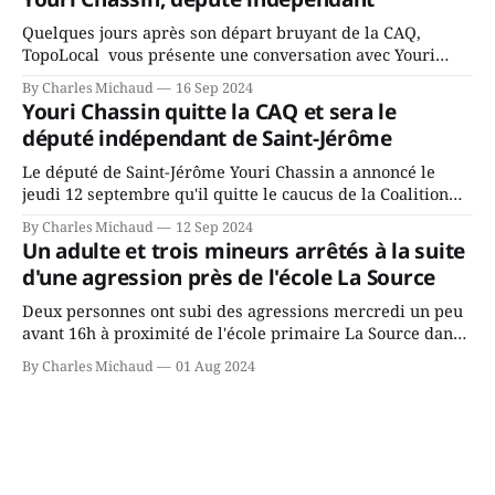
rassemblés en soirée pour leur traditionnel souper
Quelques jours après son départ bruyant de la CAQ,
TopoLocal vous présente une conversation avec Youri
Chassin. Nous avons causé de sa décision. Y songeait-il
By Charles Michaud
16 Sep 2024
depuis longtemps? Sera-t-il candidat indépendant dans 2
Youri Chassin quitte la CAQ et sera le
ans? Joindrait-il un autre parti, par exemple les
député indépendant de Saint-Jérôme
conservateurs d’Éric Duhaime? Que lui
Le député de Saint-Jérôme Youri Chassin a annoncé le
jeudi 12 septembre qu'il quitte le caucus de la Coalition
Avenir Québec de François Legault parce qu'il est déçu du
By Charles Michaud
12 Sep 2024
gouvernement de la CAQ, surtout de son incapacité, qu'il
Un adulte et trois mineurs arrêtés à la suite
juge chronique, à offrir des
d'une agression près de l'école La Source
Deux personnes ont subi des agressions mercredi un peu
avant 16h à proximité de l'école primaire La Source dans
le secteur Bellefeuille de Saint-Jérôme. L'une de deux
By Charles Michaud
01 Aug 2024
victimes aurait été écrasée sous un véhicule et aspergée
de poivre de cayenne alors que la seconde, non