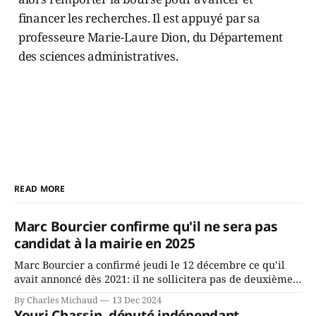
financer les recherches. Il est appuyé par sa
professeure Marie-Laure Dion, du Département
des sciences administratives.
READ MORE
Marc Bourcier confirme qu'il ne sera pas
candidat à la mairie en 2025
Marc Bourcier a confirmé jeudi le 12 décembre ce qu’il
avait annoncé dès 2021: il ne sollicitera pas de deuxième
mandat à titre de maire de Saint-Jérôme. Bourcier en a
By Charles Michaud
13 Dec 2024
fait l’annonce en s’adressant aux employés de la ville,
Youri Chassin, député indépendant