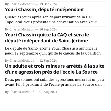
mandat à titre de maire de Saint-Jérôme. Bourcier en a
By Charles Michaud
13 Dec 2024
fait l’annonce en s’adressant aux employés de la ville,
Youri Chassin, député indépendant
rassemblés en soirée pour leur traditionnel souper
Quelques jours après son départ bruyant de la CAQ,
TopoLocal vous présente une conversation avec Youri
Chassin. Nous avons causé de sa décision. Y songeait-il
By Charles Michaud
16 Sep 2024
depuis longtemps? Sera-t-il candidat indépendant dans 2
Youri Chassin quitte la CAQ et sera le
ans? Joindrait-il un autre parti, par exemple les
député indépendant de Saint-Jérôme
conservateurs d’Éric Duhaime? Que lui
Le député de Saint-Jérôme Youri Chassin a annoncé le
jeudi 12 septembre qu'il quitte le caucus de la Coalition
Avenir Québec de François Legault parce qu'il est déçu du
By Charles Michaud
12 Sep 2024
gouvernement de la CAQ, surtout de son incapacité, qu'il
Un adulte et trois mineurs arrêtés à la suite
juge chronique, à offrir des
d'une agression près de l'école La Source
Deux personnes ont subi des agressions mercredi un peu
avant 16h à proximité de l'école primaire La Source dans
le secteur Bellefeuille de Saint-Jérôme. L'une de deux
By Charles Michaud
01 Aug 2024
victimes aurait été écrasée sous un véhicule et aspergée
de poivre de cayenne alors que la seconde, non