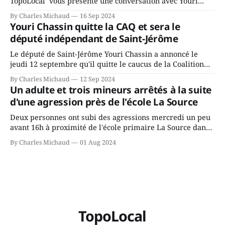
TopoLocal vous présente une conversation avec Youri
Chassin. Nous avons causé de sa décision. Y songeait-il
By Charles Michaud
16 Sep 2024
depuis longtemps? Sera-t-il candidat indépendant dans 2
Youri Chassin quitte la CAQ et sera le
ans? Joindrait-il un autre parti, par exemple les
député indépendant de Saint-Jérôme
conservateurs d’Éric Duhaime? Que lui
Le député de Saint-Jérôme Youri Chassin a annoncé le
jeudi 12 septembre qu'il quitte le caucus de la Coalition
Avenir Québec de François Legault parce qu'il est déçu du
By Charles Michaud
12 Sep 2024
gouvernement de la CAQ, surtout de son incapacité, qu'il
Un adulte et trois mineurs arrêtés à la suite
juge chronique, à offrir des
d'une agression près de l'école La Source
Deux personnes ont subi des agressions mercredi un peu
avant 16h à proximité de l'école primaire La Source dans
le secteur Bellefeuille de Saint-Jérôme. L'une de deux
By Charles Michaud
01 Aug 2024
victimes aurait été écrasée sous un véhicule et aspergée
de poivre de cayenne alors que la seconde, non
TopoLocal