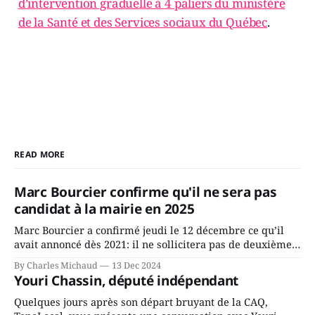
d’intervention graduelle à 4 paliers du ministère
de la Santé et des Services sociaux du Québec
.
READ MORE
Marc Bourcier confirme qu'il ne sera pas
candidat à la mairie en 2025
Marc Bourcier a confirmé jeudi le 12 décembre ce qu’il
avait annoncé dès 2021: il ne sollicitera pas de deuxième
mandat à titre de maire de Saint-Jérôme. Bourcier en a
By Charles Michaud
13 Dec 2024
fait l’annonce en s’adressant aux employés de la ville,
Youri Chassin, député indépendant
rassemblés en soirée pour leur traditionnel souper
Quelques jours après son départ bruyant de la CAQ,