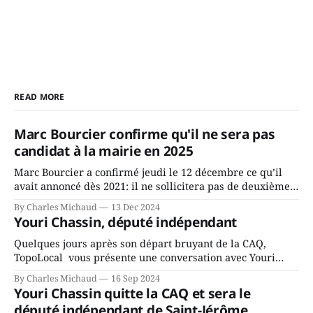
READ MORE
Marc Bourcier confirme qu'il ne sera pas
candidat à la mairie en 2025
Marc Bourcier a confirmé jeudi le 12 décembre ce qu’il
avait annoncé dès 2021: il ne sollicitera pas de deuxième
mandat à titre de maire de Saint-Jérôme. Bourcier en a
By Charles Michaud
13 Dec 2024
fait l’annonce en s’adressant aux employés de la ville,
Youri Chassin, député indépendant
rassemblés en soirée pour leur traditionnel souper
Quelques jours après son départ bruyant de la CAQ,
TopoLocal vous présente une conversation avec Youri
Chassin. Nous avons causé de sa décision. Y songeait-il
By Charles Michaud
16 Sep 2024
depuis longtemps? Sera-t-il candidat indépendant dans 2
Youri Chassin quitte la CAQ et sera le
ans? Joindrait-il un autre parti, par exemple les
député indépendant de Saint-Jérôme
conservateurs d’Éric Duhaime? Que lui