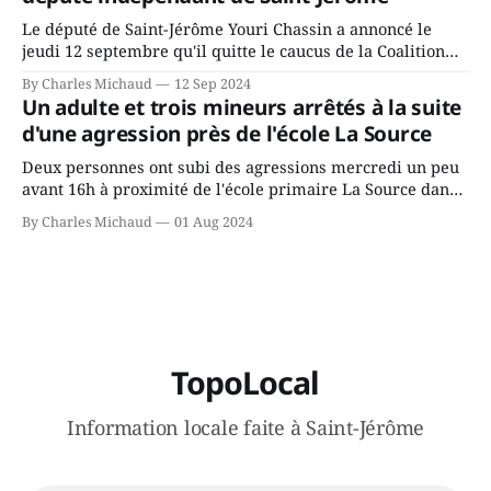
Le député de Saint-Jérôme Youri Chassin a annoncé le
jeudi 12 septembre qu'il quitte le caucus de la Coalition
Avenir Québec de François Legault parce qu'il est déçu du
By Charles Michaud
12 Sep 2024
gouvernement de la CAQ, surtout de son incapacité, qu'il
Un adulte et trois mineurs arrêtés à la suite
juge chronique, à offrir des
d'une agression près de l'école La Source
Deux personnes ont subi des agressions mercredi un peu
avant 16h à proximité de l'école primaire La Source dans
le secteur Bellefeuille de Saint-Jérôme. L'une de deux
By Charles Michaud
01 Aug 2024
victimes aurait été écrasée sous un véhicule et aspergée
de poivre de cayenne alors que la seconde, non
TopoLocal
Information locale faite à Saint-Jérôme