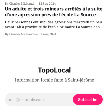
Avenir Québec de François Legault parce qu'il est déçu du
By Charles Michaud
12 Sep 2024
gouvernement de la CAQ, surtout de son incapacité, qu'il
Un adulte et trois mineurs arrêtés à la suite
juge chronique, à offrir des
d'une agression près de l'école La Source
Deux personnes ont subi des agressions mercredi un peu
avant 16h à proximité de l'école primaire La Source dans
le secteur Bellefeuille de Saint-Jérôme. L'une de deux
By Charles Michaud
01 Aug 2024
victimes aurait été écrasée sous un véhicule et aspergée
de poivre de cayenne alors que la seconde, non
TopoLocal
Information locale faite à Saint-Jérôme
Subscribe