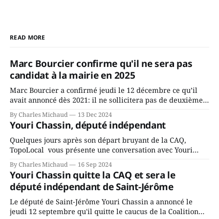
READ MORE
Marc Bourcier confirme qu'il ne sera pas
candidat à la mairie en 2025
Marc Bourcier a confirmé jeudi le 12 décembre ce qu’il
avait annoncé dès 2021: il ne sollicitera pas de deuxième
mandat à titre de maire de Saint-Jérôme. Bourcier en a
By Charles Michaud
13 Dec 2024
fait l’annonce en s’adressant aux employés de la ville,
Youri Chassin, député indépendant
rassemblés en soirée pour leur traditionnel souper
Quelques jours après son départ bruyant de la CAQ,
TopoLocal vous présente une conversation avec Youri
Chassin. Nous avons causé de sa décision. Y songeait-il
By Charles Michaud
16 Sep 2024
depuis longtemps? Sera-t-il candidat indépendant dans 2
Youri Chassin quitte la CAQ et sera le
ans? Joindrait-il un autre parti, par exemple les
député indépendant de Saint-Jérôme
conservateurs d’Éric Duhaime? Que lui
Le député de Saint-Jérôme Youri Chassin a annoncé le
jeudi 12 septembre qu'il quitte le caucus de la Coalition