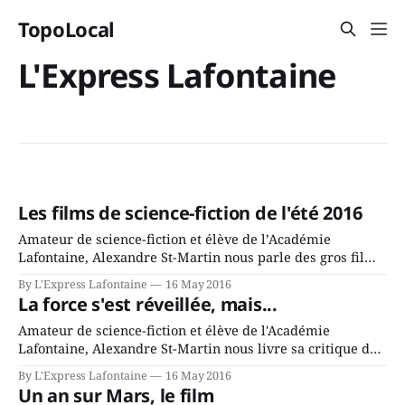
TopoLocal
L'Express Lafontaine
Les films de science-fiction de l'été 2016
Amateur de science-fiction et élève de l’Académie
Lafontaine, Alexandre St-Martin nous parle des gros films
à succès qui sont prévus pour l'été. Quel est votre passe-
By L'Express Lafontaine
16 May 2016
temps préféré durant l’été? Pour plusieurs, c’est tout
La force s'est réveillée, mais...
simplement le cinéma. Heureusement, plusieurs
cinéphiles seront heureux de
Amateur de science-fiction et élève de l'Académie
Lafontaine, Alexandre St-Martin nous livre sa critique du
film Star Wars: Le réveil de la force. «Luke, je suis ton
By L'Express Lafontaine
16 May 2016
père», n’est-ce pas familier pour vous? Un tout nouveau
Un an sur Mars, le film
volet de la science-fiction voit le jour.