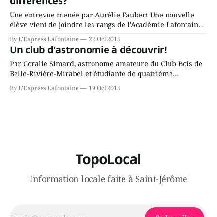
différences?
Une entrevue menée par Aurélie Faubert Une nouvelle
élève vient de joindre les rangs de l'Académie Lafontaine
en septembre 2015. Celle-ci habitera au Québec au cours
By L'Express Lafontaine
22 Oct 2015
des quatre prochaines années. J’aimerais vous présenter
Un club d'astronomie à découvrir!
une jeune chinoise, Zhiyi Ren (surnommée Zoé) que
j’accompagne depuis le début
Par Coralie Simard, astronome amateure du Club Bois de
Belle-Rivière-Mirabel et étudiante de quatrième
secondaire à l'Académie Lafontaine En levant les yeux
By L'Express Lafontaine
19 Oct 2015
vers le ciel, il vous arrive de vous demander quelle
constellation se trouve au-dessus de vous? Vous aimeriez
savoir où se trouve Jupiter?
TopoLocal
Information locale faite à Saint-Jérôme