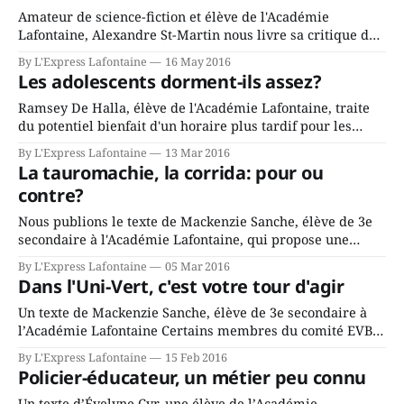
Amateur de science-fiction et élève de l'Académie
Lafontaine, Alexandre St-Martin nous livre sa critique du
film Seul sur Mars. Comment pouvons-nous survivre 1 an
By L'Express Lafontaine
16 May 2016
sur une planète non habitée avec à peine 4 mois de
Les adolescents dorment-ils assez?
nourriture? C'est ce qu'explique Seul sur
Ramsey De Halla, élève de l'Académie Lafontaine, traite
du potentiel bienfait d'un horaire plus tardif pour les
adolescents. Des scientifiques britanniques ont établi que
By L'Express Lafontaine
13 Mar 2016
de commencer l'école à 10h pourrait avoir d'énormes
La tauromachie, la corrida: pour ou
avantages pour les adolescents. La recherche suggère que
contre?
la société
Nous publions le texte de Mackenzie Sanche, élève de 3e
secondaire à l'Académie Lafontaine, qui propose une
réflexion sur l'industrie de la tauromachie. De nombreux
By L'Express Lafontaine
05 Mar 2016
pays ont une économie principalement basée sur le
Dans l'Uni-Vert, c'est votre tour d'agir
divertissement, alors ils vont très loin pour l’entretenir.
Cependant, même si la
Un texte de Mackenzie Sanche, élève de 3e secondaire à
l’Académie Lafontaine Certains membres du comité EVB
et Amnistie Internationale de l’Académie Lafontaine ont
By L'Express Lafontaine
15 Feb 2016
eu la chance d’aller participer au colloque Ma place dans
Policier-éducateur, un métier peu connu
l’Uni-Vert à Mont-Tremblant en novembre. C’est une
activité tenue
Un texte d’Évelyne Cyr, une élève de l’Académie