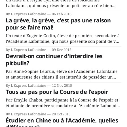
Lafontaine, qui nous présente un policier au rôle bien
spécial. J’ai interviewé un policier-éducateur du Service
By L'Express Lafontaine
06 Feb 2016
de police de Saint-Jérôme afin de connaître son métier
La grève, la grève, c'est pas une raison
auprès des jeunes de la région. Selon l’agent Daniel
pour se faire mal!
Racette, son
Un texte d'Eugénie Godin, élève de première secondaire à
l'Académie Lafontaine, qui nous présente son point de vue
sur la grève des enseignants du secteur public. Depuis
By L'Express Lafontaine
09 Dec 2015
quelques mois, des professeurs de différentes écoles,
Devrait-on continuer d'interdire les
autant primaires que secondaires provenant de
pitbulls?
différentes commissions scolaires du Québec sortent
Par Anne-Sophie Lebrun, élève de l'Académie Lafontaine
et amoureuse des chiens Il est interdit de posséder un
pitbull à Saint-Jérôme. Depuis quelques temps, plusieurs
By L'Express Lafontaine
12 Nov 2015
citoyens ont une peur bleue des pitbulls et croient à tout
Tous au pas pour la Course de l'espoir
ce qu’on raconte à propos de cette race. Cette peur
Par Émylie Chabot, participante à la Course de l'espoir et
étudiante de première secondaire à l’Académie Lafontaine
Depuis 13 ans, l’Académie Lafontaine fait une campagne
By L'Express Lafontaine
28 Oct 2015
de levée de fonds. Cette année, l’événement de la Course
Étudier en Chine ou à l'Académie, quelles
de l’espoir s’est déroulé le mercredi 21 octobre