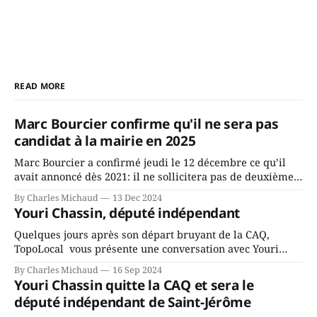
READ MORE
Marc Bourcier confirme qu'il ne sera pas
candidat à la mairie en 2025
Marc Bourcier a confirmé jeudi le 12 décembre ce qu’il
avait annoncé dès 2021: il ne sollicitera pas de deuxième
mandat à titre de maire de Saint-Jérôme. Bourcier en a
By Charles Michaud
13 Dec 2024
fait l’annonce en s’adressant aux employés de la ville,
Youri Chassin, député indépendant
rassemblés en soirée pour leur traditionnel souper
Quelques jours après son départ bruyant de la CAQ,
TopoLocal vous présente une conversation avec Youri
Chassin. Nous avons causé de sa décision. Y songeait-il
By Charles Michaud
16 Sep 2024
depuis longtemps? Sera-t-il candidat indépendant dans 2
Youri Chassin quitte la CAQ et sera le
ans? Joindrait-il un autre parti, par exemple les
député indépendant de Saint-Jérôme
conservateurs d’Éric Duhaime? Que lui