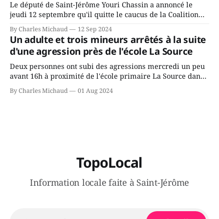
Le député de Saint-Jérôme Youri Chassin a annoncé le
jeudi 12 septembre qu'il quitte le caucus de la Coalition
Avenir Québec de François Legault parce qu'il est déçu du
By Charles Michaud
12 Sep 2024
gouvernement de la CAQ, surtout de son incapacité, qu'il
Un adulte et trois mineurs arrêtés à la suite
juge chronique, à offrir des
d'une agression près de l'école La Source
Deux personnes ont subi des agressions mercredi un peu
avant 16h à proximité de l'école primaire La Source dans
le secteur Bellefeuille de Saint-Jérôme. L'une de deux
By Charles Michaud
01 Aug 2024
victimes aurait été écrasée sous un véhicule et aspergée
de poivre de cayenne alors que la seconde, non
TopoLocal
Information locale faite à Saint-Jérôme