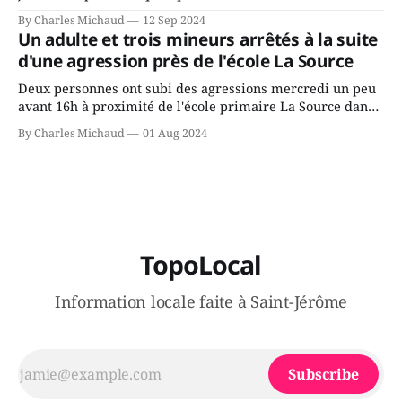
Avenir Québec de François Legault parce qu'il est déçu du
By Charles Michaud
12 Sep 2024
gouvernement de la CAQ, surtout de son incapacité, qu'il
Un adulte et trois mineurs arrêtés à la suite
juge chronique, à offrir des
d'une agression près de l'école La Source
Deux personnes ont subi des agressions mercredi un peu
avant 16h à proximité de l'école primaire La Source dans
le secteur Bellefeuille de Saint-Jérôme. L'une de deux
By Charles Michaud
01 Aug 2024
victimes aurait été écrasée sous un véhicule et aspergée
de poivre de cayenne alors que la seconde, non
TopoLocal
Information locale faite à Saint-Jérôme
Subscribe