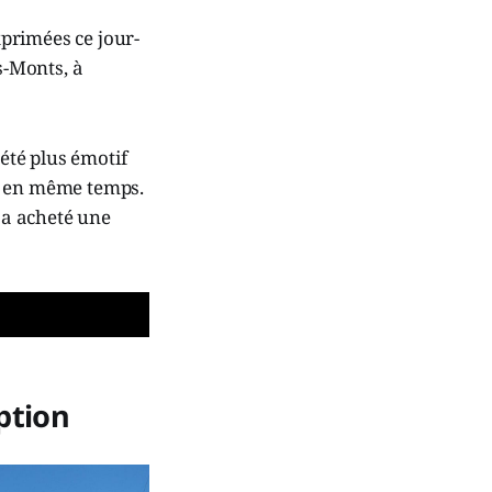
primées ce jour-
s-Monts, à
 été plus émotif
nes en même temps.
l a acheté une
ption