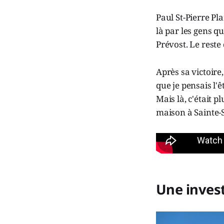
Paul St-Pierre P
là par les gens q
Prévost. Le reste
Après sa victoire
que je pensais l'
Mais là, c'était p
maison à Sainte-S
Une invest