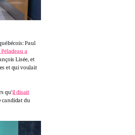
 québécois: Paul
l Péladeau a
nçois Lisée, et
s et qui voulait
rs qu'
il disait
e candidat du