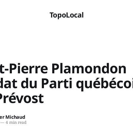
TopoLocal
St-Pierre Plamondon
dat du Parti québéco
Prévost
ier Michaud
—
4 min read