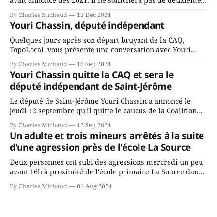
avait annoncé dès 2021: il ne sollicitera pas de deuxième
mandat à titre de maire de Saint-Jérôme. Bourcier en a
By Charles Michaud
13 Dec 2024
fait l’annonce en s’adressant aux employés de la ville,
Youri Chassin, député indépendant
rassemblés en soirée pour leur traditionnel souper
Quelques jours après son départ bruyant de la CAQ,
TopoLocal vous présente une conversation avec Youri
Chassin. Nous avons causé de sa décision. Y songeait-il
By Charles Michaud
16 Sep 2024
depuis longtemps? Sera-t-il candidat indépendant dans 2
Youri Chassin quitte la CAQ et sera le
ans? Joindrait-il un autre parti, par exemple les
député indépendant de Saint-Jérôme
conservateurs d’Éric Duhaime? Que lui
Le député de Saint-Jérôme Youri Chassin a annoncé le
jeudi 12 septembre qu'il quitte le caucus de la Coalition
Avenir Québec de François Legault parce qu'il est déçu du
By Charles Michaud
12 Sep 2024
gouvernement de la CAQ, surtout de son incapacité, qu'il
Un adulte et trois mineurs arrêtés à la suite
juge chronique, à offrir des
d'une agression près de l'école La Source
Deux personnes ont subi des agressions mercredi un peu
avant 16h à proximité de l'école primaire La Source dans
le secteur Bellefeuille de Saint-Jérôme. L'une de deux
By Charles Michaud
01 Aug 2024
victimes aurait été écrasée sous un véhicule et aspergée
de poivre de cayenne alors que la seconde, non