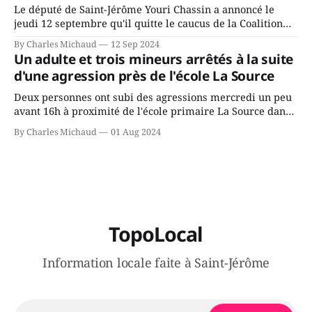
Le député de Saint-Jérôme Youri Chassin a annoncé le
jeudi 12 septembre qu'il quitte le caucus de la Coalition
Avenir Québec de François Legault parce qu'il est déçu du
By Charles Michaud
12 Sep 2024
gouvernement de la CAQ, surtout de son incapacité, qu'il
Un adulte et trois mineurs arrêtés à la suite
juge chronique, à offrir des
d'une agression près de l'école La Source
Deux personnes ont subi des agressions mercredi un peu
avant 16h à proximité de l'école primaire La Source dans
le secteur Bellefeuille de Saint-Jérôme. L'une de deux
By Charles Michaud
01 Aug 2024
victimes aurait été écrasée sous un véhicule et aspergée
de poivre de cayenne alors que la seconde, non
TopoLocal
Information locale faite à Saint-Jérôme