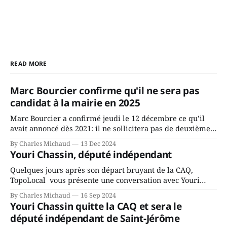
READ MORE
Marc Bourcier confirme qu'il ne sera pas
candidat à la mairie en 2025
Marc Bourcier a confirmé jeudi le 12 décembre ce qu’il
avait annoncé dès 2021: il ne sollicitera pas de deuxième
mandat à titre de maire de Saint-Jérôme. Bourcier en a
By Charles Michaud
13 Dec 2024
fait l’annonce en s’adressant aux employés de la ville,
Youri Chassin, député indépendant
rassemblés en soirée pour leur traditionnel souper
Quelques jours après son départ bruyant de la CAQ,
TopoLocal vous présente une conversation avec Youri
Chassin. Nous avons causé de sa décision. Y songeait-il
By Charles Michaud
16 Sep 2024
depuis longtemps? Sera-t-il candidat indépendant dans 2
Youri Chassin quitte la CAQ et sera le
ans? Joindrait-il un autre parti, par exemple les
député indépendant de Saint-Jérôme
conservateurs d’Éric Duhaime? Que lui