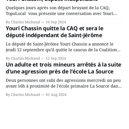
rassemblés en soirée pour leur traditionnel souper
Quelques jours après son départ bruyant de la CAQ,
TopoLocal vous présente une conversation avec Youri
Chassin. Nous avons causé de sa décision. Y songeait-il
By Charles Michaud
16 Sep 2024
depuis longtemps? Sera-t-il candidat indépendant dans 2
Youri Chassin quitte la CAQ et sera le
ans? Joindrait-il un autre parti, par exemple les
député indépendant de Saint-Jérôme
conservateurs d’Éric Duhaime? Que lui
Le député de Saint-Jérôme Youri Chassin a annoncé le
jeudi 12 septembre qu'il quitte le caucus de la Coalition
Avenir Québec de François Legault parce qu'il est déçu du
By Charles Michaud
12 Sep 2024
gouvernement de la CAQ, surtout de son incapacité, qu'il
Un adulte et trois mineurs arrêtés à la suite
juge chronique, à offrir des
d'une agression près de l'école La Source
Deux personnes ont subi des agressions mercredi un peu
avant 16h à proximité de l'école primaire La Source dans
le secteur Bellefeuille de Saint-Jérôme. L'une de deux
By Charles Michaud
01 Aug 2024
victimes aurait été écrasée sous un véhicule et aspergée
de poivre de cayenne alors que la seconde, non