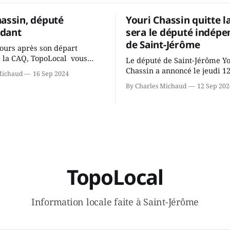
hassin, député
Youri Chassin quitte l
dant
sera le député indépe
de Saint-Jérôme
ours après son départ
 la CAQ, TopoLocal vous
Le député de Saint-Jérôme Y
ne conversation avec Youri
Chassin a annoncé le jeudi 1
Michaud
16 Sep 2024
ous avons causé de sa
septembre qu'il quitte le cau
By Charles Michaud
12 Sep 202
 songeait-il depuis
Coalition Avenir Québec de F
 Sera-t-il candidat
Legault parce qu'il est déçu 
t dans 2 ans? Joindrait-il un
gouvernement de la CAQ, sur
i, par exemple les
son incapacité, qu'il juge chr
urs d’Éric Duhaime? Que lui
offrir des
TopoLocal
Information locale faite à Saint-Jérôme