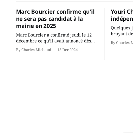
Marc Bourcier confirme qu'il
Youri C
ne sera pas candidat à la
indépen
mairie en 2025
Quelques j
bruyant de
Marc Bourcier a confirmé jeudi le 12
présente u
décembre ce qu’il avait annoncé dès
By Charles 
Chassin. N
2021: il ne sollicitera pas de deuxième
By Charles Michaud
13 Dec 2024
décision. Y
mandat à titre de maire de Saint-
longtemps?
Jérôme. Bourcier en a fait l’annonce en
indépendan
s’adressant aux employés de la ville,
autre part
rassemblés en soirée pour leur
conservate
traditionnel souper