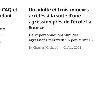
a CAQ et
Un adulte et trois mineurs
ndant
arrêtés à la suite d'une
agression près de l'école La
Source
ouri
2
Deux personnes ont subi des
cus de la
agressions mercredi un peu avant 16h
4
rançois
à proximité de l'école primaire La
By Charles Michaud
01 Aug 2024
du
Source dans le secteur Bellefeuille de
tout de
Saint-Jérôme. L'une de deux victimes
onique, à
aurait été écrasée sous un véhicule et
aspergée de poivre de cayenne alors
que la seconde, non