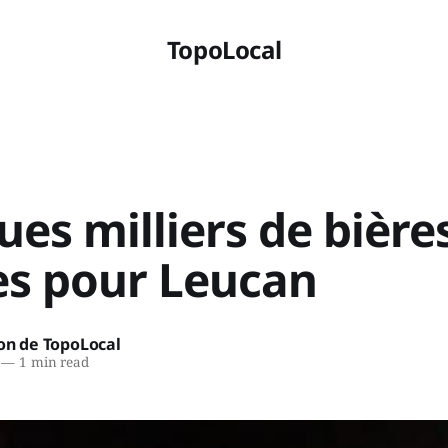
TopoLocal
es milliers de bière
es pour Leucan
on de TopoLocal
—
1 min read