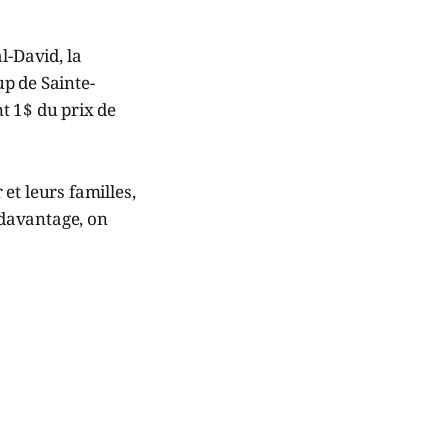
l-David, la
p de Sainte-
t 1$ du prix de
et leurs familles,
r davantage, on