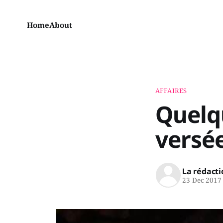
Home
About
AFFAIRES
Quelqu
versé
La rédacti
23 Dec 2017