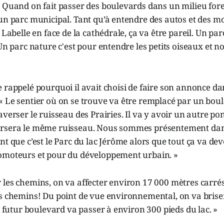
 Quand on fait passer des boulevards dans un milieu forest
un parc municipal. Tant qu’à entendre des autos et des mo
 Labelle en face de la cathédrale, ça va être pareil. Un par
 Un parc nature c'est pour entendre les petits oiseaux et no
 rappelé pourquoi il avait choisi de faire son annonce dan
 Le sentier où on se trouve va être remplacé par un boule
verser le ruisseau des Prairies. Il va y avoir un autre pon
rsera le même ruisseau. Nous sommes présentement dans
nt que c’est le Parc du lac Jérôme alors que tout ça va de
omoteurs et pour du développement urbain. »
 les chemins, on va affecter environ 17 000 mètres carré
s chemins! Du point de vue environnemental, on va briser
le futur boulevard va passer à environ 300 pieds du lac. »