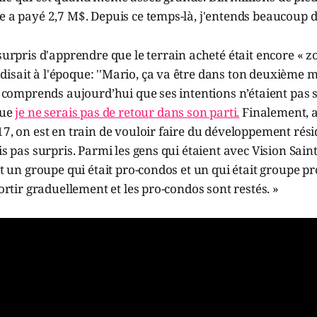
e a payé 2,7 M$. Depuis ce temps-là, j'entends beaucoup d
 surpris d'apprendre que le terrain acheté était encore « z
sait à l'époque: ''Mario, ça va être dans ton deuxième ma
je comprends aujourd’hui que ses intentions n’étaient pas si
que
je ne serais pas de retour dans son parti.
Finalement, ap
17, on est en train de vouloir faire du développement rési
uis pas surpris. Parmi les gens qui étaient avec Vision Sai
it un groupe qui était pro-condos et un qui était groupe pr
sortir graduellement et les pro-condos sont restés. »