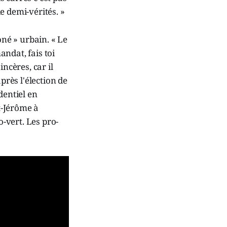
e demi-vérités. »
oné » urbain. « Le
ndat, fais toi
ncères, car il
rès l'élection de
dentiel en
nt-Jérôme à
o-vert. Les pro-