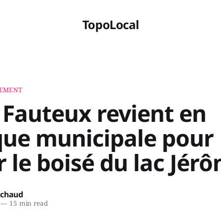
TopoLocal
NEMENT
 Fauteux revient en
ique municipale pour
 le boisé du lac Jér
ichaud
—
15 min read