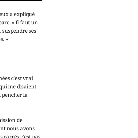
teux a expliqué
arc. « Il faut un
 à suspendre ses
e. »
nées c'est vrai
 qui me disaient
t pencher la
mission de
ment nous avons
 carrés c'est pas