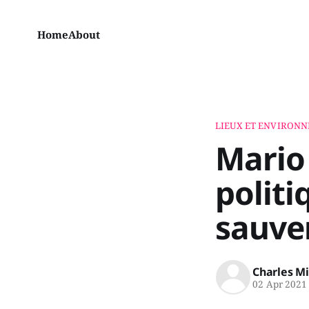
Home
About
LIEUX ET ENVIRON
Mario
polit
sauver
Charles M
02 Apr 2021