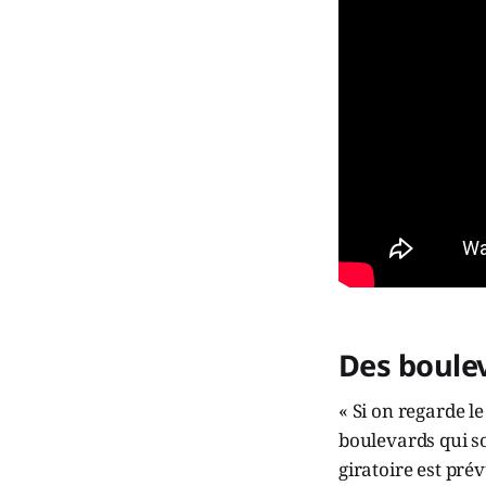
Des boulev
« Si on regarde l
boulevards qui so
giratoire est prév