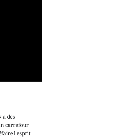
y a des
un carrefour
faire l'esprit