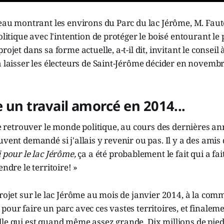
leau montrant les environs du Parc du lac Jérôme, M. Fau
olitique avec l'intention de protéger le boisé entourant le p
rojet dans sa forme actuelle, a-t-il dit, invitant le conseil
à laisser les électeurs de Saint-Jérôme décider en novembr
 un travail amorcé en 2014...
 de retrouver le monde politique, au cours des dernières an
uvent demandé si j'allais y revenir ou pas. Il y a des amis
i pour le lac Jérôme,
ça a été probablement le fait qui a fai
endre le territoire! »
projet sur le lac Jérôme au mois de janvier 2014, à la com
pour faire un parc avec ces vastes territoires, et finale
le qui est quand même assez grande. Dix millions de pieds