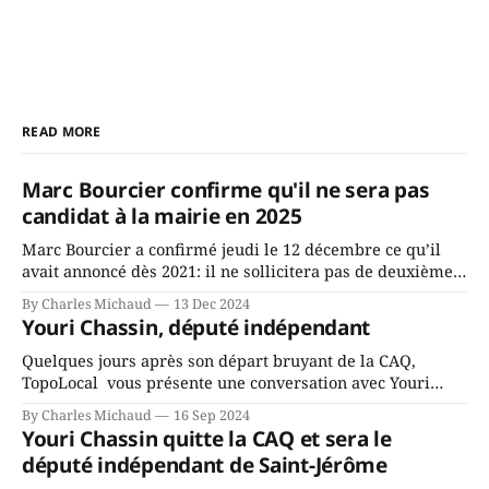
READ MORE
Marc Bourcier confirme qu'il ne sera pas
candidat à la mairie en 2025
Marc Bourcier a confirmé jeudi le 12 décembre ce qu’il
avait annoncé dès 2021: il ne sollicitera pas de deuxième
mandat à titre de maire de Saint-Jérôme. Bourcier en a
By Charles Michaud
13 Dec 2024
fait l’annonce en s’adressant aux employés de la ville,
Youri Chassin, député indépendant
rassemblés en soirée pour leur traditionnel souper
Quelques jours après son départ bruyant de la CAQ,
TopoLocal vous présente une conversation avec Youri
Chassin. Nous avons causé de sa décision. Y songeait-il
By Charles Michaud
16 Sep 2024
depuis longtemps? Sera-t-il candidat indépendant dans 2
Youri Chassin quitte la CAQ et sera le
ans? Joindrait-il un autre parti, par exemple les
député indépendant de Saint-Jérôme
conservateurs d’Éric Duhaime? Que lui