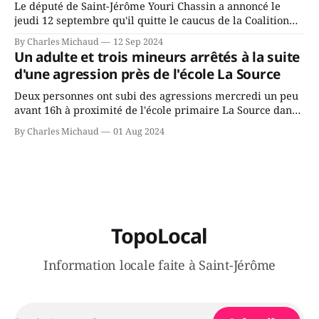
Le député de Saint-Jérôme Youri Chassin a annoncé le
jeudi 12 septembre qu'il quitte le caucus de la Coalition
Avenir Québec de François Legault parce qu'il est déçu du
By Charles Michaud
12 Sep 2024
gouvernement de la CAQ, surtout de son incapacité, qu'il
Un adulte et trois mineurs arrêtés à la suite
juge chronique, à offrir des
d'une agression près de l'école La Source
Deux personnes ont subi des agressions mercredi un peu
avant 16h à proximité de l'école primaire La Source dans
le secteur Bellefeuille de Saint-Jérôme. L'une de deux
By Charles Michaud
01 Aug 2024
victimes aurait été écrasée sous un véhicule et aspergée
de poivre de cayenne alors que la seconde, non
TopoLocal
Information locale faite à Saint-Jérôme