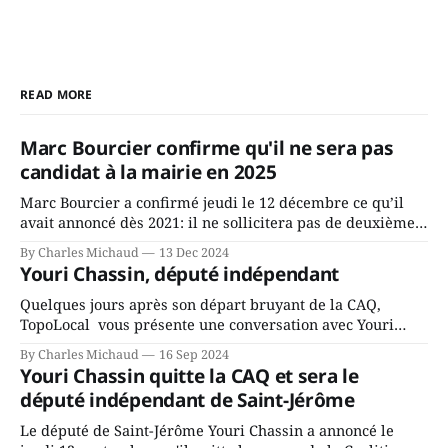
READ MORE
Marc Bourcier confirme qu'il ne sera pas
candidat à la mairie en 2025
Marc Bourcier a confirmé jeudi le 12 décembre ce qu’il
avait annoncé dès 2021: il ne sollicitera pas de deuxième
mandat à titre de maire de Saint-Jérôme. Bourcier en a
By Charles Michaud
13 Dec 2024
fait l’annonce en s’adressant aux employés de la ville,
Youri Chassin, député indépendant
rassemblés en soirée pour leur traditionnel souper
Quelques jours après son départ bruyant de la CAQ,
TopoLocal vous présente une conversation avec Youri
Chassin. Nous avons causé de sa décision. Y songeait-il
By Charles Michaud
16 Sep 2024
depuis longtemps? Sera-t-il candidat indépendant dans 2
Youri Chassin quitte la CAQ et sera le
ans? Joindrait-il un autre parti, par exemple les
député indépendant de Saint-Jérôme
conservateurs d’Éric Duhaime? Que lui
Le député de Saint-Jérôme Youri Chassin a annoncé le