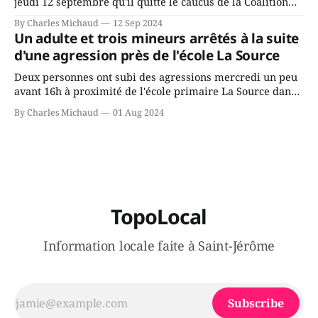
jeudi 12 septembre qu'il quitte le caucus de la Coalition
Avenir Québec de François Legault parce qu'il est déçu du
By Charles Michaud
12 Sep 2024
gouvernement de la CAQ, surtout de son incapacité, qu'il
Un adulte et trois mineurs arrêtés à la suite
juge chronique, à offrir des
d'une agression près de l'école La Source
Deux personnes ont subi des agressions mercredi un peu
avant 16h à proximité de l'école primaire La Source dans
le secteur Bellefeuille de Saint-Jérôme. L'une de deux
By Charles Michaud
01 Aug 2024
victimes aurait été écrasée sous un véhicule et aspergée
de poivre de cayenne alors que la seconde, non
TopoLocal
Information locale faite à Saint-Jérôme
Subscribe