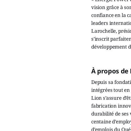
vision grâce à so
confiance en la c
leaders internati
Larochelle, prési
s’inscrit parfait
développement dur
À propos de 
Depuis sa fondati
intégrées tout en
Lion s’assure d’êt
fabrication innov
durabilité de se
centaine d’employé
d’emplois du Qué