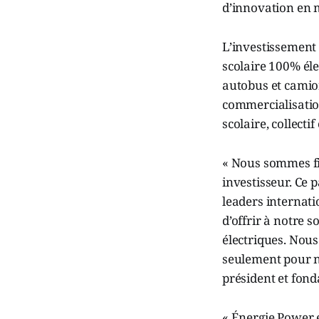
d’innovation en m
L’investissement 
scolaire 100% él
autobus et camion
commercialisation
scolaire, collectif
« Nous sommes fi
investisseur. Ce 
leaders internati
d’offrir à notre
électriques. Nou
seulement pour n
président et fond
« Énergie Power e