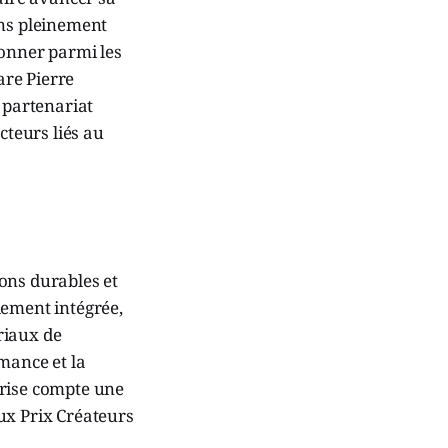
ons pleinement
ionner parmi les
are Pierre
 partenariat
cteurs liés au
ons durables et
lement intégrée,
ériaux de
mance et la
prise compte une
eux Prix Créateurs