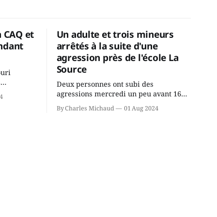
a CAQ et
Un adulte et trois mineurs
ndant
arrêtés à la suite d'une
agression près de l'école La
Source
ouri
2
Deux personnes ont subi des
cus de la
agressions mercredi un peu avant 16h
4
rançois
à proximité de l'école primaire La
By Charles Michaud
01 Aug 2024
du
Source dans le secteur Bellefeuille de
tout de
Saint-Jérôme. L'une de deux victimes
onique, à
aurait été écrasée sous un véhicule et
aspergée de poivre de cayenne alors
que la seconde, non