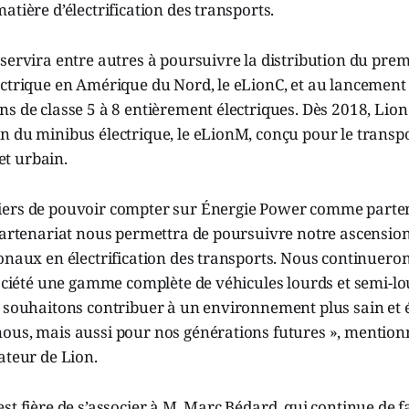
atière d’électrification des transports.
servira entre autres à poursuivre la distribution du pre
ectrique en Amérique du Nord, le eLionC, et au lancemen
s de classe 5 à 8 entièrement électriques. Dès 2018, Lion
 du minibus électrique, le eLionM, conçu pour le transpo
 et urbain.
ers de pouvoir compter sur Énergie Power comme partena
partenariat nous permettra de poursuivre notre ascension
onaux en électrification des transports. Nous continueron
 société une gamme complète de véhicules lourds et semi-
s souhaitons contribuer à un environnement plus sain et 
ous, mais aussi pour nos générations futures », mentio
ateur de Lion.
st fière de s’associer à M. Marc Bédard, qui continue de f