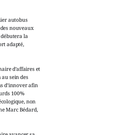
mier autobus
t des nouveaux
 débutera la
rt adapté,
ire d’affaires et
 au sein des
s d’innover afin
lourds 100%
écologique, non
nne Marc Bédard,
aire avancer sa