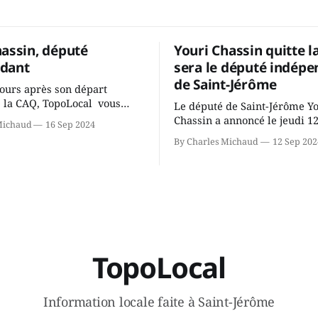
hassin, député
Youri Chassin quitte l
dant
sera le député indépe
de Saint-Jérôme
ours après son départ
 la CAQ, TopoLocal vous
Le député de Saint-Jérôme Y
ne conversation avec Youri
Chassin a annoncé le jeudi 1
Michaud
16 Sep 2024
ous avons causé de sa
septembre qu'il quitte le cau
By Charles Michaud
12 Sep 202
 songeait-il depuis
Coalition Avenir Québec de F
 Sera-t-il candidat
Legault parce qu'il est déçu 
t dans 2 ans? Joindrait-il un
gouvernement de la CAQ, sur
i, par exemple les
son incapacité, qu'il juge chr
urs d’Éric Duhaime? Que lui
offrir des
TopoLocal
Information locale faite à Saint-Jérôme