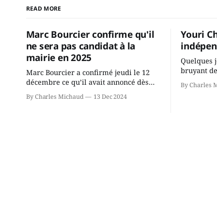
READ MORE
Marc Bourcier confirme qu'il
Youri C
ne sera pas candidat à la
indépen
mairie en 2025
Quelques j
bruyant de
Marc Bourcier a confirmé jeudi le 12
présente u
décembre ce qu’il avait annoncé dès
By Charles 
Chassin. N
2021: il ne sollicitera pas de deuxième
By Charles Michaud
13 Dec 2024
décision. Y
mandat à titre de maire de Saint-
longtemps?
Jérôme. Bourcier en a fait l’annonce en
indépendan
s’adressant aux employés de la ville,
autre part
rassemblés en soirée pour leur
conservate
traditionnel souper