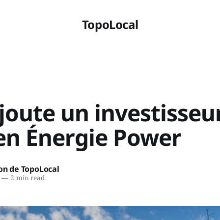
TopoLocal
joute un investisseu
 en Énergie Power
on de TopoLocal
—
2 min read