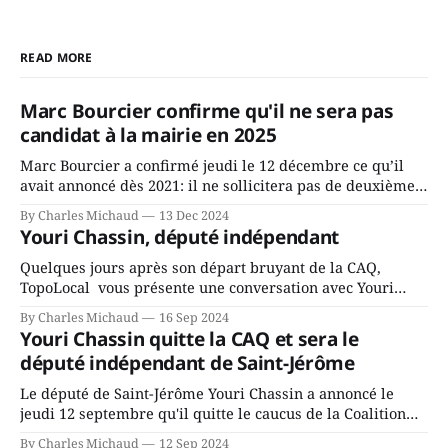
READ MORE
Marc Bourcier confirme qu'il ne sera pas
candidat à la mairie en 2025
Marc Bourcier a confirmé jeudi le 12 décembre ce qu’il
avait annoncé dès 2021: il ne sollicitera pas de deuxième
mandat à titre de maire de Saint-Jérôme. Bourcier en a
By Charles Michaud
13 Dec 2024
fait l’annonce en s’adressant aux employés de la ville,
Youri Chassin, député indépendant
rassemblés en soirée pour leur traditionnel souper
Quelques jours après son départ bruyant de la CAQ,
TopoLocal vous présente une conversation avec Youri
Chassin. Nous avons causé de sa décision. Y songeait-il
By Charles Michaud
16 Sep 2024
depuis longtemps? Sera-t-il candidat indépendant dans 2
Youri Chassin quitte la CAQ et sera le
ans? Joindrait-il un autre parti, par exemple les
député indépendant de Saint-Jérôme
conservateurs d’Éric Duhaime? Que lui
Le député de Saint-Jérôme Youri Chassin a annoncé le
jeudi 12 septembre qu'il quitte le caucus de la Coalition
Avenir Québec de François Legault parce qu'il est déçu du
By Charles Michaud
12 Sep 2024