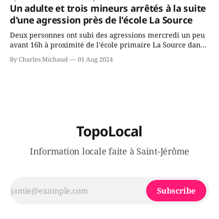
gouvernement de la CAQ, surtout de son incapacité, qu'il
Un adulte et trois mineurs arrêtés à la suite
juge chronique, à offrir des
d'une agression près de l'école La Source
Deux personnes ont subi des agressions mercredi un peu
avant 16h à proximité de l'école primaire La Source dans
le secteur Bellefeuille de Saint-Jérôme. L'une de deux
By Charles Michaud
01 Aug 2024
victimes aurait été écrasée sous un véhicule et aspergée
de poivre de cayenne alors que la seconde, non
TopoLocal
Information locale faite à Saint-Jérôme
Subscribe