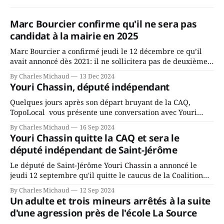
Marc Bourcier confirme qu'il ne sera pas
candidat à la mairie en 2025
Marc Bourcier a confirmé jeudi le 12 décembre ce qu’il
avait annoncé dès 2021: il ne sollicitera pas de deuxième
mandat à titre de maire de Saint-Jérôme. Bourcier en a
By Charles Michaud
13 Dec 2024
fait l’annonce en s’adressant aux employés de la ville,
Youri Chassin, député indépendant
rassemblés en soirée pour leur traditionnel souper
Quelques jours après son départ bruyant de la CAQ,
TopoLocal vous présente une conversation avec Youri
Chassin. Nous avons causé de sa décision. Y songeait-il
By Charles Michaud
16 Sep 2024
depuis longtemps? Sera-t-il candidat indépendant dans 2
Youri Chassin quitte la CAQ et sera le
ans? Joindrait-il un autre parti, par exemple les
député indépendant de Saint-Jérôme
conservateurs d’Éric Duhaime? Que lui
Le député de Saint-Jérôme Youri Chassin a annoncé le
jeudi 12 septembre qu'il quitte le caucus de la Coalition
Avenir Québec de François Legault parce qu'il est déçu du
By Charles Michaud
12 Sep 2024
gouvernement de la CAQ, surtout de son incapacité, qu'il
Un adulte et trois mineurs arrêtés à la suite
juge chronique, à offrir des
d'une agression près de l'école La Source