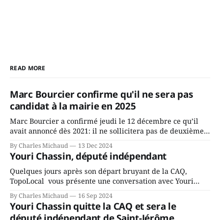
READ MORE
Marc Bourcier confirme qu'il ne sera pas
candidat à la mairie en 2025
Marc Bourcier a confirmé jeudi le 12 décembre ce qu’il
avait annoncé dès 2021: il ne sollicitera pas de deuxième
mandat à titre de maire de Saint-Jérôme. Bourcier en a
By Charles Michaud
13 Dec 2024
fait l’annonce en s’adressant aux employés de la ville,
Youri Chassin, député indépendant
rassemblés en soirée pour leur traditionnel souper
Quelques jours après son départ bruyant de la CAQ,
TopoLocal vous présente une conversation avec Youri
Chassin. Nous avons causé de sa décision. Y songeait-il
By Charles Michaud
16 Sep 2024
depuis longtemps? Sera-t-il candidat indépendant dans 2
Youri Chassin quitte la CAQ et sera le
ans? Joindrait-il un autre parti, par exemple les
député indépendant de Saint-Jérôme