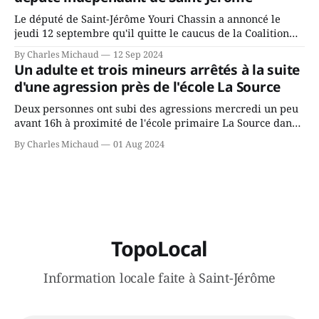
conservateurs d’Éric Duhaime? Que lui
Le député de Saint-Jérôme Youri Chassin a annoncé le
jeudi 12 septembre qu'il quitte le caucus de la Coalition
Avenir Québec de François Legault parce qu'il est déçu du
By Charles Michaud
12 Sep 2024
gouvernement de la CAQ, surtout de son incapacité, qu'il
Un adulte et trois mineurs arrêtés à la suite
juge chronique, à offrir des
d'une agression près de l'école La Source
Deux personnes ont subi des agressions mercredi un peu
avant 16h à proximité de l'école primaire La Source dans
le secteur Bellefeuille de Saint-Jérôme. L'une de deux
By Charles Michaud
01 Aug 2024
victimes aurait été écrasée sous un véhicule et aspergée
de poivre de cayenne alors que la seconde, non
TopoLocal
Information locale faite à Saint-Jérôme