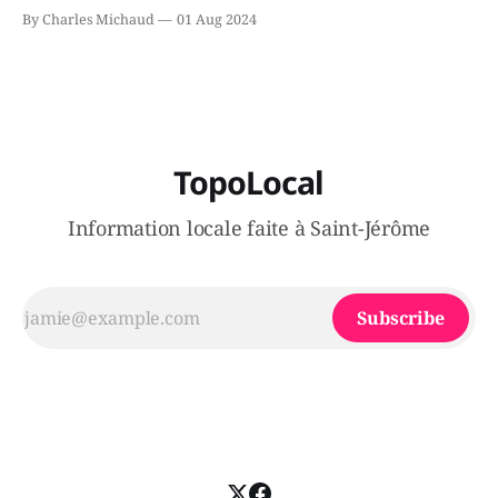
le secteur Bellefeuille de Saint-Jérôme. L'une de deux
By Charles Michaud
01 Aug 2024
victimes aurait été écrasée sous un véhicule et aspergée
de poivre de cayenne alors que la seconde, non
TopoLocal
Information locale faite à Saint-Jérôme
Subscribe