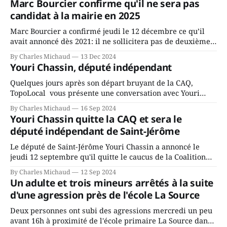
Marc Bourcier confirme qu'il ne sera pas
candidat à la mairie en 2025
Marc Bourcier a confirmé jeudi le 12 décembre ce qu’il
avait annoncé dès 2021: il ne sollicitera pas de deuxième
mandat à titre de maire de Saint-Jérôme. Bourcier en a
By Charles Michaud
13 Dec 2024
fait l’annonce en s’adressant aux employés de la ville,
Youri Chassin, député indépendant
rassemblés en soirée pour leur traditionnel souper
Quelques jours après son départ bruyant de la CAQ,
TopoLocal vous présente une conversation avec Youri
Chassin. Nous avons causé de sa décision. Y songeait-il
By Charles Michaud
16 Sep 2024
depuis longtemps? Sera-t-il candidat indépendant dans 2
Youri Chassin quitte la CAQ et sera le
ans? Joindrait-il un autre parti, par exemple les
député indépendant de Saint-Jérôme
conservateurs d’Éric Duhaime? Que lui
Le député de Saint-Jérôme Youri Chassin a annoncé le
jeudi 12 septembre qu'il quitte le caucus de la Coalition
Avenir Québec de François Legault parce qu'il est déçu du
By Charles Michaud
12 Sep 2024
gouvernement de la CAQ, surtout de son incapacité, qu'il
Un adulte et trois mineurs arrêtés à la suite
juge chronique, à offrir des
d'une agression près de l'école La Source
Deux personnes ont subi des agressions mercredi un peu
avant 16h à proximité de l'école primaire La Source dans