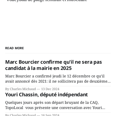
READ MORE
Marc Bourcier confirme qu'il ne sera pas
candidat à la mairie en 2025
Marc Bourcier a confirmé jeudi le 12 décembre ce qu’il
avait annoncé dès 2021: il ne sollicitera pas de deuxième
mandat à titre de maire de Saint-Jérôme. Bourcier en a
By Charles Michaud
13 Dec 2024
fait l’annonce en s’adressant aux employés de la ville,
Youri Chassin, député indépendant
rassemblés en soirée pour leur traditionnel souper
Quelques jours après son départ bruyant de la CAQ,
TopoLocal vous présente une conversation avec Youri
Chassin. Nous avons causé de sa décision. Y songeait-il
By Charles Michaud
16 Sep 2024