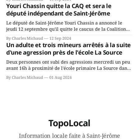
depuis longtemps? Sera-t-il candidat indépendant dans 2
Youri Chassin quitte la CAQ et sera le
ans? Joindrait-il un autre parti, par exemple les
député indépendant de Saint-Jérôme
conservateurs d’Éric Duhaime? Que lui
Le député de Saint-Jérôme Youri Chassin a annoncé le
jeudi 12 septembre qu'il quitte le caucus de la Coalition
Avenir Québec de François Legault parce qu'il est déçu du
By Charles Michaud
12 Sep 2024
gouvernement de la CAQ, surtout de son incapacité, qu'il
Un adulte et trois mineurs arrêtés à la suite
juge chronique, à offrir des
d'une agression près de l'école La Source
Deux personnes ont subi des agressions mercredi un peu
avant 16h à proximité de l'école primaire La Source dans
le secteur Bellefeuille de Saint-Jérôme. L'une de deux
By Charles Michaud
01 Aug 2024
victimes aurait été écrasée sous un véhicule et aspergée
de poivre de cayenne alors que la seconde, non
TopoLocal
Information locale faite à Saint-Jérôme