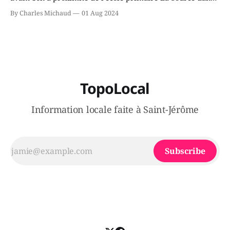
le secteur Bellefeuille de Saint-Jérôme. L'une de deux
By Charles Michaud
01 Aug 2024
victimes aurait été écrasée sous un véhicule et aspergée
de poivre de cayenne alors que la seconde, non
TopoLocal
Information locale faite à Saint-Jérôme
Subscribe