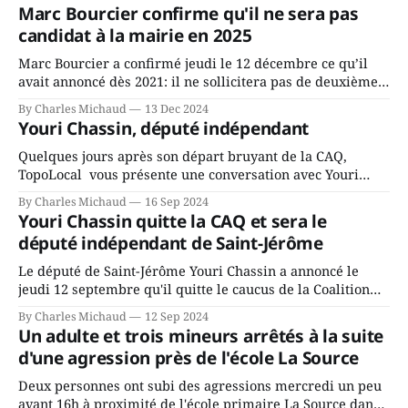
Marc Bourcier confirme qu'il ne sera pas
candidat à la mairie en 2025
Marc Bourcier a confirmé jeudi le 12 décembre ce qu’il
avait annoncé dès 2021: il ne sollicitera pas de deuxième
mandat à titre de maire de Saint-Jérôme. Bourcier en a
By Charles Michaud
13 Dec 2024
fait l’annonce en s’adressant aux employés de la ville,
Youri Chassin, député indépendant
rassemblés en soirée pour leur traditionnel souper
Quelques jours après son départ bruyant de la CAQ,
TopoLocal vous présente une conversation avec Youri
Chassin. Nous avons causé de sa décision. Y songeait-il
By Charles Michaud
16 Sep 2024
depuis longtemps? Sera-t-il candidat indépendant dans 2
Youri Chassin quitte la CAQ et sera le
ans? Joindrait-il un autre parti, par exemple les
député indépendant de Saint-Jérôme
conservateurs d’Éric Duhaime? Que lui
Le député de Saint-Jérôme Youri Chassin a annoncé le
jeudi 12 septembre qu'il quitte le caucus de la Coalition
Avenir Québec de François Legault parce qu'il est déçu du
By Charles Michaud
12 Sep 2024
gouvernement de la CAQ, surtout de son incapacité, qu'il
Un adulte et trois mineurs arrêtés à la suite
juge chronique, à offrir des
d'une agression près de l'école La Source
Deux personnes ont subi des agressions mercredi un peu
avant 16h à proximité de l'école primaire La Source dans