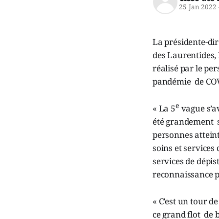
25 Jan 2022
La présidente-dir
des Laurentides,
réalisé par le pe
pandémie de COV
e
« La 5
vague s’av
été grandement so
personnes atteint
soins et services
services de dépis
reconnaissance po
« C’est un tour de
ce grand flot de b