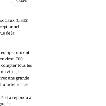
Share
 sociaux (CISSS)
ceptionnel
ue de la
s équipes qui ont
 environ 700
s compter tous les
du virus, les
é avec une grande
 une telle crise.
idé et a répondu à
gue, la