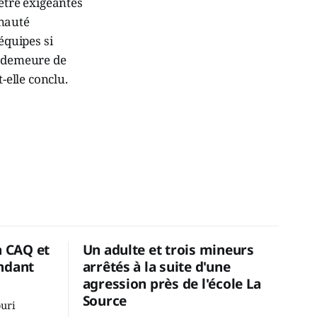
être exigeantes
unauté
équipes si
r demeure de
-elle conclu.
a CAQ et
Un adulte et trois mineurs
ndant
arrêtés à la suite d'une
agression près de l'école La
Source
ouri