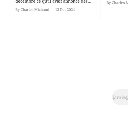
décembre ce qu’il avait annoncé dès
By Charles 
Chassin. N
2021: il ne sollicitera pas de deuxième
By Charles Michaud
13 Dec 2024
décision. Y
mandat à titre de maire de Saint-
longtemps?
Jérôme. Bourcier en a fait l’annonce en
indépendan
s’adressant aux employés de la ville,
autre part
rassemblés en soirée pour leur
conservate
traditionnel souper