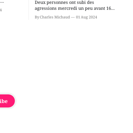
2
Deux personnes ont subi des
cus de la
agressions mercredi un peu avant 16h
4
rançois
à proximité de l'école primaire La
By Charles Michaud
01 Aug 2024
du
Source dans le secteur Bellefeuille de
tout de
Saint-Jérôme. L'une de deux victimes
onique, à
aurait été écrasée sous un véhicule et
aspergée de poivre de cayenne alors
que la seconde, non
ibe