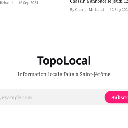
Chassin a annoncé le jeudi 1
Michaud
16 Sep 2024
ous avons causé de sa
septembre qu'il quitte le cau
By Charles Michaud
12 Sep 202
 songeait-il depuis
Coalition Avenir Québec de F
 Sera-t-il candidat
Legault parce qu'il est déçu 
t dans 2 ans? Joindrait-il un
gouvernement de la CAQ, sur
i, par exemple les
son incapacité, qu'il juge chr
urs d’Éric Duhaime? Que lui
offrir des
TopoLocal
Information locale faite à Saint-Jérôme
Subscr