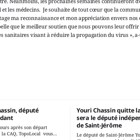
’être. Néanmoins, les prochaines semaines continueront d’
l et les médecins. Je souhaite de tout cœur que la comm
tage ma reconnaissance et mon appréciation envers nos 
elle que le meilleur soutien que nous pouvons leur offri
 sanitaires visant à réduire la propagation du virus », a-t
hassin, député
Youri Chassin quitte l
dant
sera le député indépe
de Saint-Jérôme
ours après son départ
 la CAQ, TopoLocal vous
Le député de Saint-Jérôme Y
ne conversation avec Youri