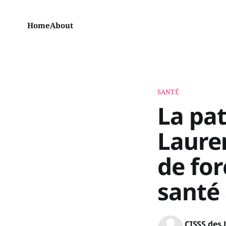
Home
About
SANTÉ
La pa
Lauren
de for
santé
CISSS des 