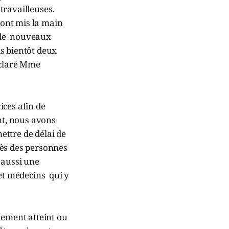
 travailleuses.
 ont mis la main
à de nouveaux
s bientôt deux
éclaré Mme
ices afin de
nt, nous avons
ettre de délai de
rès des personnes
t aussi une
 et médecins qui y
ement atteint ou