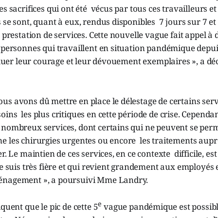
s sacrifices qui ont été vécus par tous ces travailleurs et
 se sont, quant à eux, rendus disponibles 7 jours sur 7 et
a prestation de services. Cette nouvelle vague fait appel 
 personnes qui travaillent en situation pandémique depui
aluer leur courage et leur dévouement exemplaires », a d
s avons dû mettre en place le délestage de certains serv
ins les plus critiques en cette période de crise. Cependa
 nombreux services, dont certains qui ne peuvent se perm
e les chirurgies urgentes ou encore les traitements aup
r. Le maintien de ces services, en ce contexte difficile, es
je suis très fière et qui revient grandement aux employés
énagement », a poursuivi Mme Landry.
e
quent que le pic de cette 5
vague pandémique est possibl