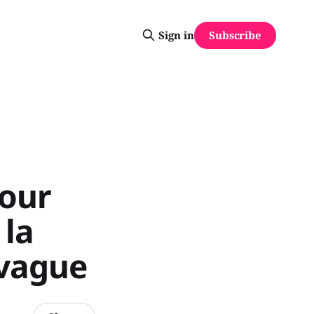
Subscribe
Sign in
tour
 la
 vague