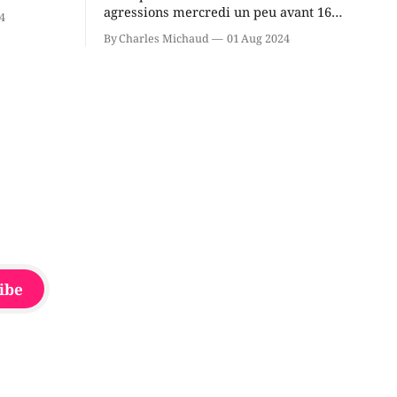
cus de la
agressions mercredi un peu avant 16h
4
rançois
à proximité de l'école primaire La
By Charles Michaud
01 Aug 2024
du
Source dans le secteur Bellefeuille de
tout de
Saint-Jérôme. L'une de deux victimes
onique, à
aurait été écrasée sous un véhicule et
aspergée de poivre de cayenne alors
que la seconde, non
ibe