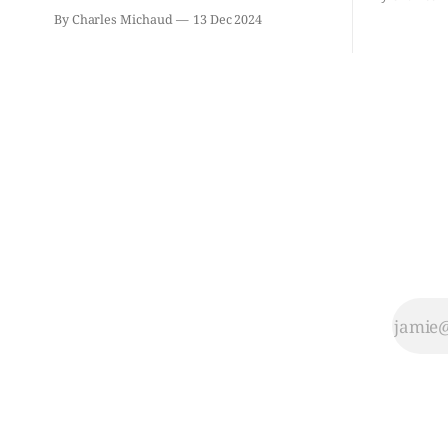
Chassin. N
2021: il ne sollicitera pas de deuxième
By Charles Michaud
13 Dec 2024
décision. Y
mandat à titre de maire de Saint-
longtemps?
Jérôme. Bourcier en a fait l’annonce en
indépendan
s’adressant aux employés de la ville,
autre part
rassemblés en soirée pour leur
conservate
traditionnel souper