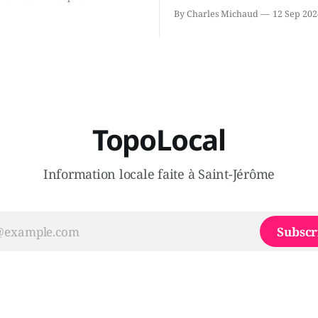
ous avons causé de sa
septembre qu'il quitte le cau
By Charles Michaud
12 Sep 202
 songeait-il depuis
Coalition Avenir Québec de F
 Sera-t-il candidat
Legault parce qu'il est déçu 
t dans 2 ans? Joindrait-il un
gouvernement de la CAQ, sur
i, par exemple les
son incapacité, qu'il juge chr
urs d’Éric Duhaime? Que lui
offrir des
TopoLocal
Information locale faite à Saint-Jérôme
Subscr