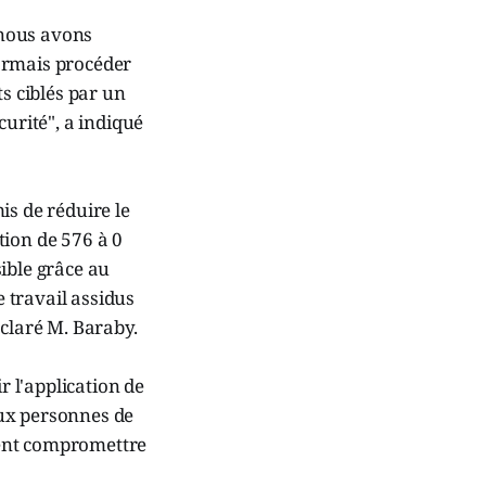
, nous avons
ormais procéder
ts ciblés par un
curité", a indiqué
is de réduire le
tion de 576 à 0
sible grâce au
e travail assidus
éclaré M. Baraby.
r l'application de
 aux personnes de
vent compromettre