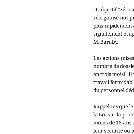
"L'objectif "zéro
réorganisé nos p
plus rapidement à
signalement et ap
M. Baraby.
Les actions mises
nombre de dossier
en trois mois! "Il
travail formidable
du personnel dédi
Rappelons que le r
la Loi sur la pro
moins de 18 ans 
leur sécurité ou