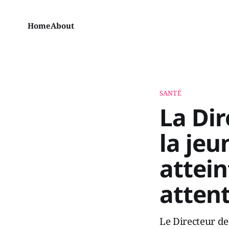
Home
About
SANTÉ
La Dir
la jeu
attein
attent
Le Directeur de