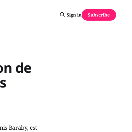
Subscribe
Sign in
on de
s
nis Baraby, est