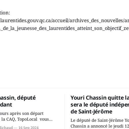
tion:
aurentides.gouv.qc.ca/accueil/archives_des_nouvelles/art
n_de_la_jeunesse_des_laurentides_atteint_son_objectif_ze
hassin, député
Youri Chassin quitte l
dant
sera le député indépe
de Saint-Jérôme
ours après son départ
 la CAQ, TopoLocal vous
Le député de Saint-Jérôme Y
ne conversation avec Youri
Chassin a annoncé le jeudi 1
Michaud
16 Sep 2024