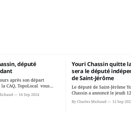
hassin, député
Youri Chassin quitte l
dant
sera le député indépe
de Saint-Jérôme
ours après son départ
 la CAQ, TopoLocal vous
Le député de Saint-Jérôme Y
ne conversation avec Youri
Chassin a annoncé le jeudi 1
Michaud
16 Sep 2024
ous avons causé de sa
septembre qu'il quitte le cau
By Charles Michaud
12 Sep 202
 songeait-il depuis
Coalition Avenir Québec de F
 Sera-t-il candidat
Legault parce qu'il est déçu 
t dans 2 ans? Joindrait-il un
gouvernement de la CAQ, sur
i, par exemple les
son incapacité, qu'il juge chr
urs d’Éric Duhaime? Que lui
offrir des