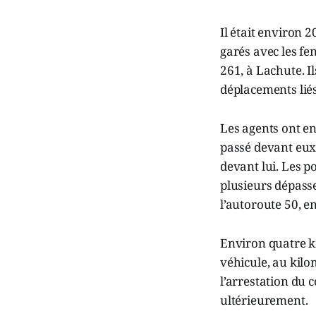
Il était environ 
garés avec les fe
261, à Lachute. Il
déplacements liés
Les agents ont en
passé devant eux
devant lui. Les po
plusieurs dépass
l’autoroute 50, en
Environ quatre ki
véhicule, au kilom
l’arrestation du 
ultérieurement.