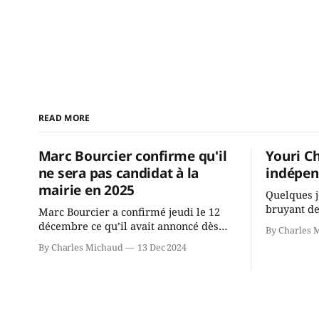
READ MORE
Marc Bourcier confirme qu'il
Youri C
ne sera pas candidat à la
indépen
mairie en 2025
Quelques j
bruyant de
Marc Bourcier a confirmé jeudi le 12
présente u
décembre ce qu’il avait annoncé dès
By Charles 
Chassin. N
2021: il ne sollicitera pas de deuxième
By Charles Michaud
13 Dec 2024
décision. Y
mandat à titre de maire de Saint-
longtemps?
Jérôme. Bourcier en a fait l’annonce en
indépendan
s’adressant aux employés de la ville,
autre part
rassemblés en soirée pour leur
conservate
traditionnel souper