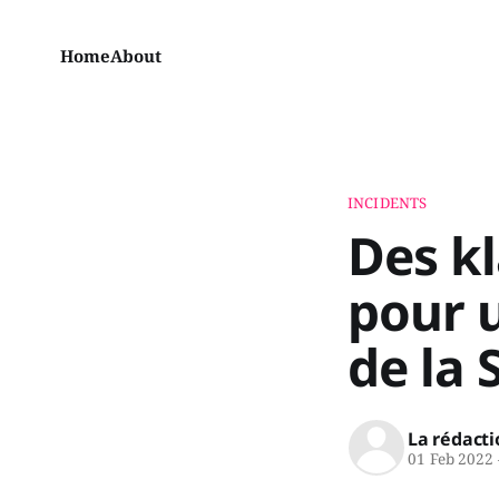
Home
About
INCIDENTS
Des kl
pour u
de la 
La rédacti
01 Feb 2022