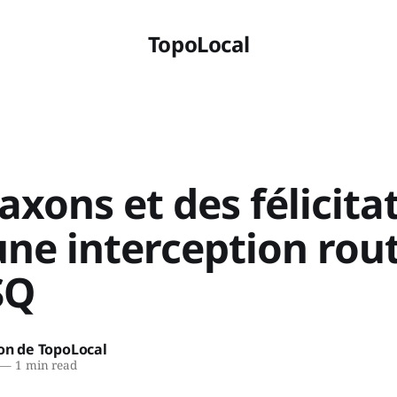
TopoLocal
axons et des félicita
ne interception rout
SQ
on de TopoLocal
—
1 min read