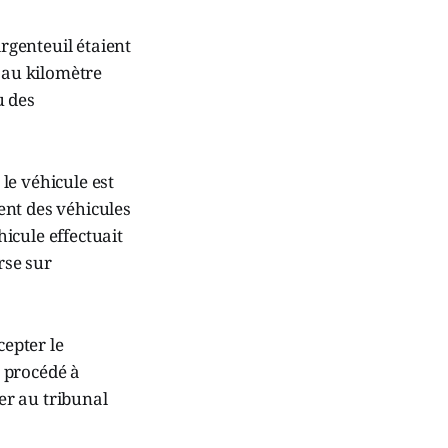
Argenteuil étaient
r au kilomètre
u des
le véhicule est
ent des véhicules
hicule effectuait
rse sur
cepter le
t procédé à
ter au tribunal