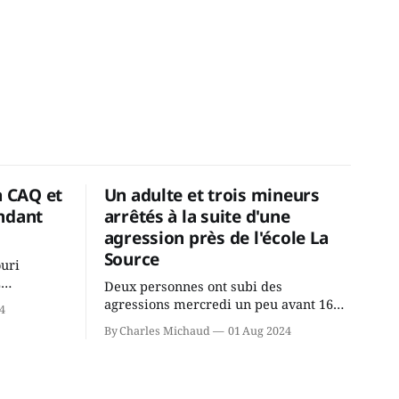
a CAQ et
Un adulte et trois mineurs
ndant
arrêtés à la suite d'une
agression près de l'école La
Source
ouri
2
Deux personnes ont subi des
cus de la
agressions mercredi un peu avant 16h
4
rançois
à proximité de l'école primaire La
By Charles Michaud
01 Aug 2024
du
Source dans le secteur Bellefeuille de
tout de
Saint-Jérôme. L'une de deux victimes
onique, à
aurait été écrasée sous un véhicule et
aspergée de poivre de cayenne alors