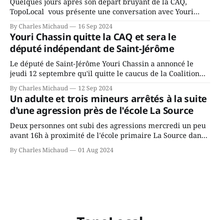
Quelques jours après son départ bruyant de la CAQ,
TopoLocal vous présente une conversation avec Youri
Chassin. Nous avons causé de sa décision. Y songeait-il
By Charles Michaud
16 Sep 2024
depuis longtemps? Sera-t-il candidat indépendant dans 2
Youri Chassin quitte la CAQ et sera le
ans? Joindrait-il un autre parti, par exemple les
député indépendant de Saint-Jérôme
conservateurs d’Éric Duhaime? Que lui
Le député de Saint-Jérôme Youri Chassin a annoncé le
jeudi 12 septembre qu'il quitte le caucus de la Coalition
Avenir Québec de François Legault parce qu'il est déçu du
By Charles Michaud
12 Sep 2024
gouvernement de la CAQ, surtout de son incapacité, qu'il
Un adulte et trois mineurs arrêtés à la suite
juge chronique, à offrir des
d'une agression près de l'école La Source
Deux personnes ont subi des agressions mercredi un peu
avant 16h à proximité de l'école primaire La Source dans
le secteur Bellefeuille de Saint-Jérôme. L'une de deux
By Charles Michaud
01 Aug 2024
victimes aurait été écrasée sous un véhicule et aspergée
de poivre de cayenne alors que la seconde, non