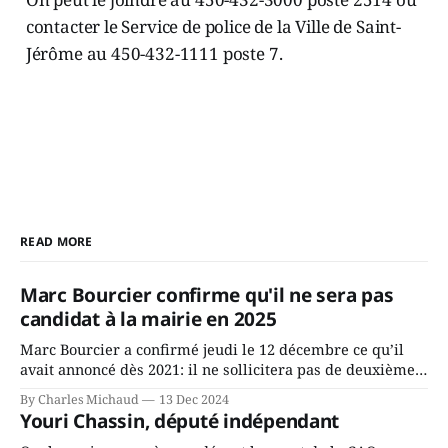
contacter le Service de police de la Ville de Saint-
Jérôme au 450-432-1111 poste 7.
READ MORE
Marc Bourcier confirme qu'il ne sera pas
candidat à la mairie en 2025
Marc Bourcier a confirmé jeudi le 12 décembre ce qu’il
avait annoncé dès 2021: il ne sollicitera pas de deuxième
mandat à titre de maire de Saint-Jérôme. Bourcier en a
By Charles Michaud
13 Dec 2024
fait l’annonce en s’adressant aux employés de la ville,
Youri Chassin, député indépendant
rassemblés en soirée pour leur traditionnel souper