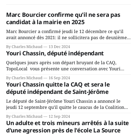
Marc Bourcier confirme qu'il ne sera pas
candidat à la mairie en 2025
Marc Bourcier a confirmé jeudi le 12 décembre ce qu’il
avait annoncé dès 2021: il ne sollicitera pas de deuxième
mandat à titre de maire de Saint-Jérôme. Bourcier en a
By Charles Michaud
13 Dec 2024
fait l’annonce en s’adressant aux employés de la ville,
Youri Chassin, député indépendant
rassemblés en soirée pour leur traditionnel souper
Quelques jours après son départ bruyant de la CAQ,
TopoLocal vous présente une conversation avec Youri
Chassin. Nous avons causé de sa décision. Y songeait-il
By Charles Michaud
16 Sep 2024
depuis longtemps? Sera-t-il candidat indépendant dans 2
Youri Chassin quitte la CAQ et sera le
ans? Joindrait-il un autre parti, par exemple les
député indépendant de Saint-Jérôme
conservateurs d’Éric Duhaime? Que lui
Le député de Saint-Jérôme Youri Chassin a annoncé le
jeudi 12 septembre qu'il quitte le caucus de la Coalition
Avenir Québec de François Legault parce qu'il est déçu du
By Charles Michaud
12 Sep 2024
gouvernement de la CAQ, surtout de son incapacité, qu'il
Un adulte et trois mineurs arrêtés à la suite
juge chronique, à offrir des
d'une agression près de l'école La Source