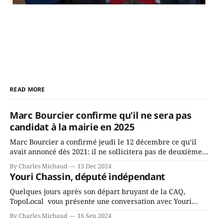
READ MORE
Marc Bourcier confirme qu'il ne sera pas
candidat à la mairie en 2025
Marc Bourcier a confirmé jeudi le 12 décembre ce qu’il
avait annoncé dès 2021: il ne sollicitera pas de deuxième
mandat à titre de maire de Saint-Jérôme. Bourcier en a
By Charles Michaud
13 Dec 2024
fait l’annonce en s’adressant aux employés de la ville,
Youri Chassin, député indépendant
rassemblés en soirée pour leur traditionnel souper
Quelques jours après son départ bruyant de la CAQ,
TopoLocal vous présente une conversation avec Youri
Chassin. Nous avons causé de sa décision. Y songeait-il
By Charles Michaud
16 Sep 2024