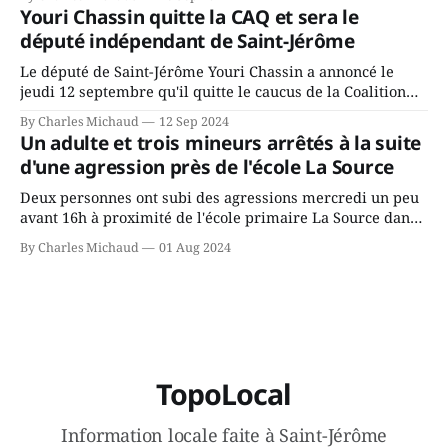
depuis longtemps? Sera-t-il candidat indépendant dans 2
Youri Chassin quitte la CAQ et sera le
ans? Joindrait-il un autre parti, par exemple les
député indépendant de Saint-Jérôme
conservateurs d’Éric Duhaime? Que lui
Le député de Saint-Jérôme Youri Chassin a annoncé le
jeudi 12 septembre qu'il quitte le caucus de la Coalition
Avenir Québec de François Legault parce qu'il est déçu du
By Charles Michaud
12 Sep 2024
gouvernement de la CAQ, surtout de son incapacité, qu'il
Un adulte et trois mineurs arrêtés à la suite
juge chronique, à offrir des
d'une agression près de l'école La Source
Deux personnes ont subi des agressions mercredi un peu
avant 16h à proximité de l'école primaire La Source dans
le secteur Bellefeuille de Saint-Jérôme. L'une de deux
By Charles Michaud
01 Aug 2024
victimes aurait été écrasée sous un véhicule et aspergée
de poivre de cayenne alors que la seconde, non
TopoLocal
Information locale faite à Saint-Jérôme