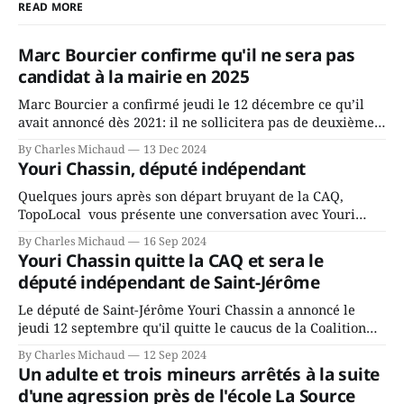
READ MORE
Marc Bourcier confirme qu'il ne sera pas
candidat à la mairie en 2025
Marc Bourcier a confirmé jeudi le 12 décembre ce qu’il
avait annoncé dès 2021: il ne sollicitera pas de deuxième
mandat à titre de maire de Saint-Jérôme. Bourcier en a
By Charles Michaud
13 Dec 2024
fait l’annonce en s’adressant aux employés de la ville,
Youri Chassin, député indépendant
rassemblés en soirée pour leur traditionnel souper
Quelques jours après son départ bruyant de la CAQ,
TopoLocal vous présente une conversation avec Youri
Chassin. Nous avons causé de sa décision. Y songeait-il
By Charles Michaud
16 Sep 2024
depuis longtemps? Sera-t-il candidat indépendant dans 2
Youri Chassin quitte la CAQ et sera le
ans? Joindrait-il un autre parti, par exemple les
député indépendant de Saint-Jérôme
conservateurs d’Éric Duhaime? Que lui
Le député de Saint-Jérôme Youri Chassin a annoncé le
jeudi 12 septembre qu'il quitte le caucus de la Coalition
Avenir Québec de François Legault parce qu'il est déçu du
By Charles Michaud
12 Sep 2024
gouvernement de la CAQ, surtout de son incapacité, qu'il
Un adulte et trois mineurs arrêtés à la suite
juge chronique, à offrir des
d'une agression près de l'école La Source