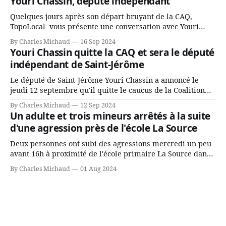
Youri Chassin, député indépendant
rassemblés en soirée pour leur traditionnel souper
Quelques jours après son départ bruyant de la CAQ,
TopoLocal vous présente une conversation avec Youri
Chassin. Nous avons causé de sa décision. Y songeait-il
By Charles Michaud
16 Sep 2024
depuis longtemps? Sera-t-il candidat indépendant dans 2
Youri Chassin quitte la CAQ et sera le député
ans? Joindrait-il un autre parti, par exemple les
indépendant de Saint-Jérôme
conservateurs d’Éric Duhaime? Que lui
Le député de Saint-Jérôme Youri Chassin a annoncé le
jeudi 12 septembre qu'il quitte le caucus de la Coalition
Avenir Québec de François Legault parce qu'il est déçu du
By Charles Michaud
12 Sep 2024
gouvernement de la CAQ, surtout de son incapacité, qu'il
Un adulte et trois mineurs arrêtés à la suite
juge chronique, à offrir des
d'une agression près de l'école La Source
Deux personnes ont subi des agressions mercredi un peu
avant 16h à proximité de l'école primaire La Source dans
le secteur Bellefeuille de Saint-Jérôme. L'une de deux
By Charles Michaud
01 Aug 2024
victimes aurait été écrasée sous un véhicule et aspergée
de poivre de cayenne alors que la seconde, non