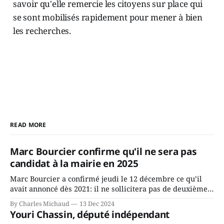
savoir qu'elle remercie les citoyens sur place qui
se sont mobilisés rapidement pour mener à bien
les recherches.
READ MORE
Marc Bourcier confirme qu'il ne sera pas
candidat à la mairie en 2025
Marc Bourcier a confirmé jeudi le 12 décembre ce qu’il
avait annoncé dès 2021: il ne sollicitera pas de deuxième
mandat à titre de maire de Saint-Jérôme. Bourcier en a
By Charles Michaud
13 Dec 2024
fait l’annonce en s’adressant aux employés de la ville,
Youri Chassin, député indépendant
rassemblés en soirée pour leur traditionnel souper