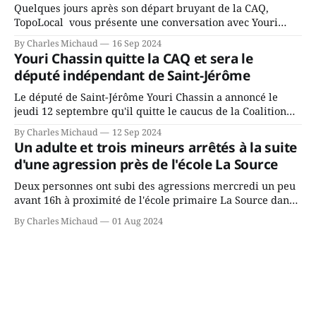
Quelques jours après son départ bruyant de la CAQ,
TopoLocal vous présente une conversation avec Youri
Chassin. Nous avons causé de sa décision. Y songeait-il
By Charles Michaud
16 Sep 2024
depuis longtemps? Sera-t-il candidat indépendant dans 2
Youri Chassin quitte la CAQ et sera le
ans? Joindrait-il un autre parti, par exemple les
député indépendant de Saint-Jérôme
conservateurs d’Éric Duhaime? Que lui
Le député de Saint-Jérôme Youri Chassin a annoncé le
jeudi 12 septembre qu'il quitte le caucus de la Coalition
Avenir Québec de François Legault parce qu'il est déçu du
By Charles Michaud
12 Sep 2024
gouvernement de la CAQ, surtout de son incapacité, qu'il
Un adulte et trois mineurs arrêtés à la suite
juge chronique, à offrir des
d'une agression près de l'école La Source
Deux personnes ont subi des agressions mercredi un peu
avant 16h à proximité de l'école primaire La Source dans
le secteur Bellefeuille de Saint-Jérôme. L'une de deux
By Charles Michaud
01 Aug 2024
victimes aurait été écrasée sous un véhicule et aspergée
de poivre de cayenne alors que la seconde, non