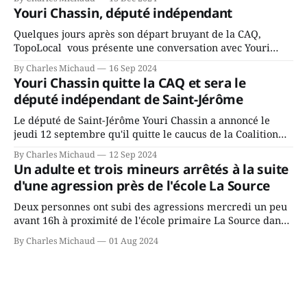
fait l’annonce en s’adressant aux employés de la ville,
Youri Chassin, député indépendant
rassemblés en soirée pour leur traditionnel souper
Quelques jours après son départ bruyant de la CAQ,
TopoLocal vous présente une conversation avec Youri
Chassin. Nous avons causé de sa décision. Y songeait-il
By Charles Michaud
16 Sep 2024
depuis longtemps? Sera-t-il candidat indépendant dans 2
Youri Chassin quitte la CAQ et sera le
ans? Joindrait-il un autre parti, par exemple les
député indépendant de Saint-Jérôme
conservateurs d’Éric Duhaime? Que lui
Le député de Saint-Jérôme Youri Chassin a annoncé le
jeudi 12 septembre qu'il quitte le caucus de la Coalition
Avenir Québec de François Legault parce qu'il est déçu du
By Charles Michaud
12 Sep 2024
gouvernement de la CAQ, surtout de son incapacité, qu'il
Un adulte et trois mineurs arrêtés à la suite
juge chronique, à offrir des
d'une agression près de l'école La Source
Deux personnes ont subi des agressions mercredi un peu
avant 16h à proximité de l'école primaire La Source dans
le secteur Bellefeuille de Saint-Jérôme. L'une de deux
By Charles Michaud
01 Aug 2024
victimes aurait été écrasée sous un véhicule et aspergée
de poivre de cayenne alors que la seconde, non