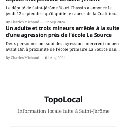
conservateurs d’Éric Duhaime? Que lui
Le député de Saint-Jérôme Youri Chassin a annoncé le
jeudi 12 septembre qu'il quitte le caucus de la Coalition
Avenir Québec de François Legault parce qu'il est déçu du
By Charles Michaud
12 Sep 2024
gouvernement de la CAQ, surtout de son incapacité, qu'il
Un adulte et trois mineurs arrêtés à la suite
juge chronique, à offrir des
d'une agression près de l'école La Source
Deux personnes ont subi des agressions mercredi un peu
avant 16h à proximité de l'école primaire La Source dans
le secteur Bellefeuille de Saint-Jérôme. L'une de deux
By Charles Michaud
01 Aug 2024
victimes aurait été écrasée sous un véhicule et aspergée
de poivre de cayenne alors que la seconde, non
TopoLocal
Information locale faite à Saint-Jérôme