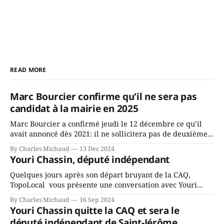
READ MORE
Marc Bourcier confirme qu'il ne sera pas
candidat à la mairie en 2025
Marc Bourcier a confirmé jeudi le 12 décembre ce qu’il
avait annoncé dès 2021: il ne sollicitera pas de deuxième
mandat à titre de maire de Saint-Jérôme. Bourcier en a
By Charles Michaud
13 Dec 2024
fait l’annonce en s’adressant aux employés de la ville,
Youri Chassin, député indépendant
rassemblés en soirée pour leur traditionnel souper
Quelques jours après son départ bruyant de la CAQ,
TopoLocal vous présente une conversation avec Youri
Chassin. Nous avons causé de sa décision. Y songeait-il
By Charles Michaud
16 Sep 2024
depuis longtemps? Sera-t-il candidat indépendant dans 2
Youri Chassin quitte la CAQ et sera le
ans? Joindrait-il un autre parti, par exemple les
député indépendant de Saint-Jérôme