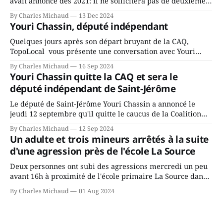
avait annoncé dès 2021: il ne sollicitera pas de deuxième
mandat à titre de maire de Saint-Jérôme. Bourcier en a
By Charles Michaud
13 Dec 2024
fait l’annonce en s’adressant aux employés de la ville,
Youri Chassin, député indépendant
rassemblés en soirée pour leur traditionnel souper
Quelques jours après son départ bruyant de la CAQ,
TopoLocal vous présente une conversation avec Youri
Chassin. Nous avons causé de sa décision. Y songeait-il
By Charles Michaud
16 Sep 2024
depuis longtemps? Sera-t-il candidat indépendant dans 2
Youri Chassin quitte la CAQ et sera le
ans? Joindrait-il un autre parti, par exemple les
député indépendant de Saint-Jérôme
conservateurs d’Éric Duhaime? Que lui
Le député de Saint-Jérôme Youri Chassin a annoncé le
jeudi 12 septembre qu'il quitte le caucus de la Coalition
Avenir Québec de François Legault parce qu'il est déçu du
By Charles Michaud
12 Sep 2024
gouvernement de la CAQ, surtout de son incapacité, qu'il
Un adulte et trois mineurs arrêtés à la suite
juge chronique, à offrir des
d'une agression près de l'école La Source
Deux personnes ont subi des agressions mercredi un peu
avant 16h à proximité de l'école primaire La Source dans
le secteur Bellefeuille de Saint-Jérôme. L'une de deux
By Charles Michaud
01 Aug 2024
victimes aurait été écrasée sous un véhicule et aspergée
de poivre de cayenne alors que la seconde, non