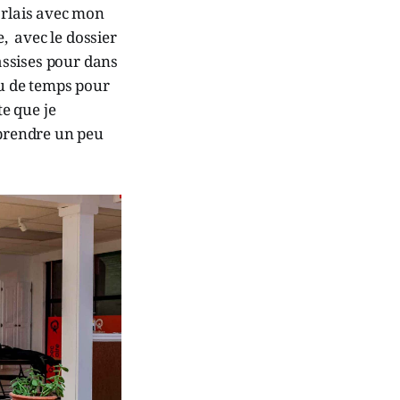
arlais avec mon
e, avec le dossier
 assises pour dans
eu de temps pour
te que je
prendre un peu