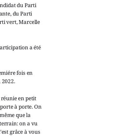
ndidat du Parti
ante, du Parti
rti vert, Marcelle
articipation a été
emiére fois en
n 2022.
réunie en petit
porte à porte. On
t même que la
terrain: on a vu
 c'est grâce à vous