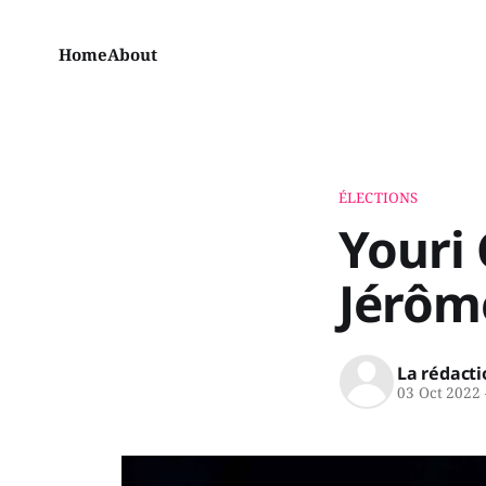
Home
About
ÉLECTIONS
Youri 
Jérôm
La rédacti
03 Oct 2022