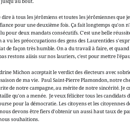
 jusqu'au bout.
dire à tous les jérômiens et toutes les jérômiennes que j
fiance pour une deuxième fois. Ça fait longtemps qu'on n
élu pour deux mandats consécutifs. C'est une belle réussite
a vu les préoccupations des gens des Laurentides s'expr
at de façon très humble. On a du travail à faire, et quand 
pas restons aiisis sur nos lauriers, c'est pour mettre l'épau
drine Michon acceptait le verdict des électeurs avec sobriét
le saison de ma vie. Paul Saint-Pierre Plamondon, notre che
ite de notre campagne, au mérite de notre sincérité. Je c
ataille qu'on a menée. Je veux féliciter tous les candidats d
course pour la démocratie. Les citoyens et les citoyennes 
nous devons être fiers d'obtenir un aussi haut taux de par
 nous souhaitions.