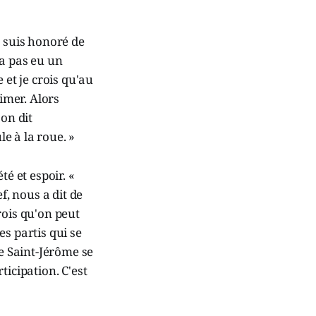
e suis honoré de
'a pas eu un
 et je crois qu'au
imer. Alors
on dit
le à la roue. »
é et espoir. «
f, nous a dit de
rois qu'on peut
es partis qui se
de Saint-Jérôme se
ticipation. C'est