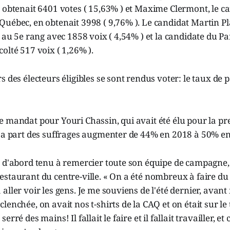
 obtenait 6401 votes ( 15,63% ) et Maxime Clermont, le ca
uébec, en obtenait 3998 ( 9,76% ). Le candidat Martin Pl
é au 5e rang avec 1858 voix ( 4,54% ) et la candidate du Pa
olté 517 voix ( 1,26% ).
 des électeurs éligibles se sont rendus voter: le taux de p
 mandat pour Youri Chassin, qui avait été élu pour la pr
 sa part des suffrages augmenter de 44% en 2018 à 50% e
 d'abord tenu à remercier toute son équipe de campagne, 
staurant du centre-ville. « On a été nombreux à faire du 
aller voir les gens. Je me souviens de l'été dernier, avan
lenchée, on avait nos t-shirts de la CAQ et on était sur le 
rré des mains! Il fallait le faire et il fallait travailler, et