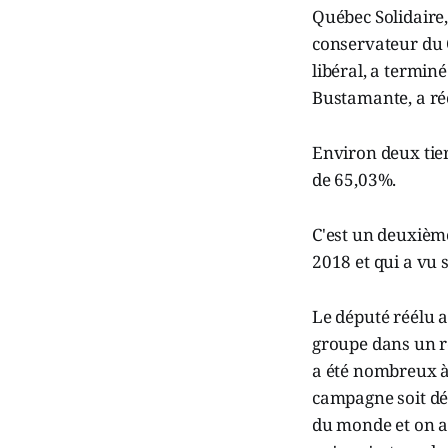
Québec Solidaire,
conservateur du Q
libéral, a termin
Bustamante, a réc
Environ deux tiers
de 65,03%.
C'est un deuxième
2018 et qui a vu
Le député réélu a
groupe dans un re
a été nombreux à 
campagne soit déc
du monde et on a se