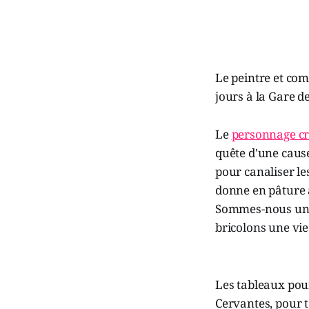
Le peintre et co
jours à la Gare d
Le
personnage cré
quête d'une cause
pour canaliser l
donne en pâture à
Sommes-nous un p
bricolons une vie
Les tableaux pour
Cervantes, pour t