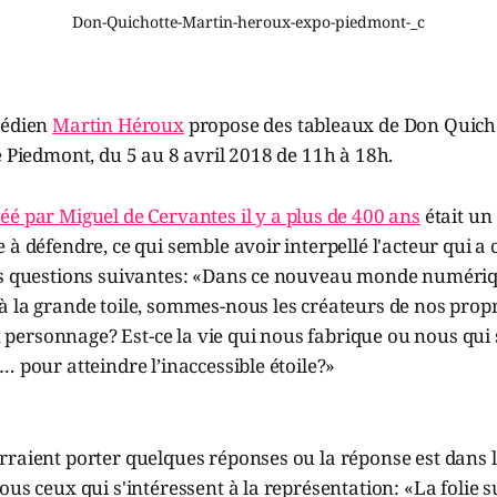
Don-Quichotte-Martin-heroux-expo-piedmont-_c
médien
Martin Héroux
propose des tableaux de Don Quich
e Piedmont, du 5 au 8 avril 2018 de 11h à 18h.
é par Miguel de Cervantes il y a plus de 400 ans
était un
 à défendre, ce qui semble avoir interpellé l'acteur qui a 
es questions suivantes: «Dans ce nouveau monde numéri
 la grande toile, sommes-nous les créateurs de nos propr
ersonnage? Est-ce la vie qui nous fabrique ou nous qui 
… pour atteindre l’inaccessible étoile?»
raient porter quelques réponses ou la réponse est dans l
ous ceux qui s'intéressent à la représentation: «La folie s