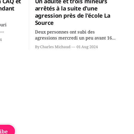
a CAQ et
Un adulte et trois mineurs
ndant
arrêtés à la suite d'une
agression près de l'école La
Source
ouri
2
Deux personnes ont subi des
cus de la
agressions mercredi un peu avant 16h
4
rançois
à proximité de l'école primaire La
By Charles Michaud
01 Aug 2024
du
Source dans le secteur Bellefeuille de
tout de
Saint-Jérôme. L'une de deux victimes
onique, à
aurait été écrasée sous un véhicule et
aspergée de poivre de cayenne alors
que la seconde, non
ibe