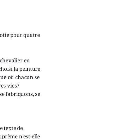
otte pour quatre
 chevalier en
choisi la peinture
que où chacun se
es vies?
se fabriquons, se
e texte de
uprême n’est-elle