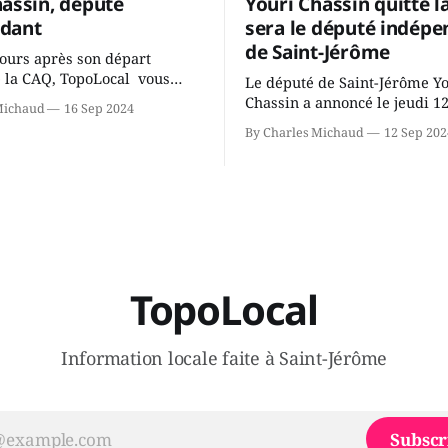
hassin, député
Youri Chassin quitte l
dant
sera le député indépe
de Saint-Jérôme
ours après son départ
 la CAQ, TopoLocal vous
Le député de Saint-Jérôme Y
ne conversation avec Youri
Chassin a annoncé le jeudi 1
Michaud
16 Sep 2024
ous avons causé de sa
septembre qu'il quitte le cau
By Charles Michaud
12 Sep 202
 songeait-il depuis
Coalition Avenir Québec de F
 Sera-t-il candidat
Legault parce qu'il est déçu 
t dans 2 ans? Joindrait-il un
gouvernement de la CAQ, sur
i, par exemple les
son incapacité, qu'il juge chr
urs d’Éric Duhaime? Que lui
offrir des
TopoLocal
Information locale faite à Saint-Jérôme
Subscr