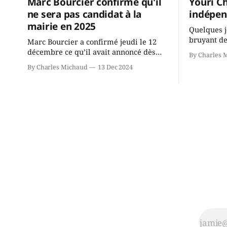
Marc Bourcier confirme qu'il
Youri C
ne sera pas candidat à la
indépen
mairie en 2025
Quelques j
bruyant de
Marc Bourcier a confirmé jeudi le 12
présente u
décembre ce qu’il avait annoncé dès
By Charles 
Chassin. N
2021: il ne sollicitera pas de deuxième
By Charles Michaud
13 Dec 2024
décision. Y
mandat à titre de maire de Saint-
longtemps?
Jérôme. Bourcier en a fait l’annonce en
indépendan
s’adressant aux employés de la ville,
autre part
rassemblés en soirée pour leur
conservate
traditionnel souper