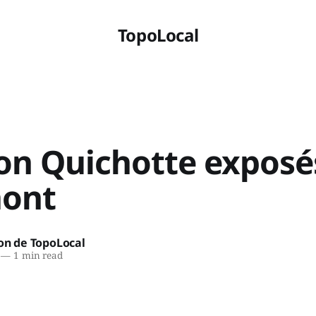
TopoLocal
on Quichotte exposé
ont
on de TopoLocal
—
1 min read