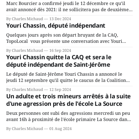
Marc Bourcier a confirmé jeudi le 12 décembre ce qu’il
avait annoncé dès 2021: il ne sollicitera pas de deuxième
mandat à titre de maire de Saint-Jérôme. Bourcier en a
By Charles Michaud
13 Dec 2024
fait l’annonce en s’adressant aux employés de la ville,
Youri Chassin, député indépendant
rassemblés en soirée pour leur traditionnel souper
Quelques jours après son départ bruyant de la CAQ,
TopoLocal vous présente une conversation avec Youri
Chassin. Nous avons causé de sa décision. Y songeait-il
By Charles Michaud
16 Sep 2024
depuis longtemps? Sera-t-il candidat indépendant dans 2
Youri Chassin quitte la CAQ et sera le
ans? Joindrait-il un autre parti, par exemple les
député indépendant de Saint-Jérôme
conservateurs d’Éric Duhaime? Que lui
Le député de Saint-Jérôme Youri Chassin a annoncé le
jeudi 12 septembre qu'il quitte le caucus de la Coalition
Avenir Québec de François Legault parce qu'il est déçu du
By Charles Michaud
12 Sep 2024
gouvernement de la CAQ, surtout de son incapacité, qu'il
Un adulte et trois mineurs arrêtés à la suite
juge chronique, à offrir des
d'une agression près de l'école La Source
Deux personnes ont subi des agressions mercredi un peu
avant 16h à proximité de l'école primaire La Source dans
le secteur Bellefeuille de Saint-Jérôme. L'une de deux
By Charles Michaud
01 Aug 2024
victimes aurait été écrasée sous un véhicule et aspergée
de poivre de cayenne alors que la seconde, non