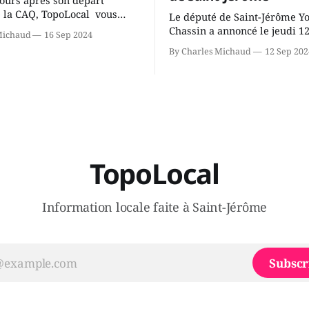
ours après son départ
 la CAQ, TopoLocal vous
Le député de Saint-Jérôme Y
ne conversation avec Youri
Chassin a annoncé le jeudi 1
Michaud
16 Sep 2024
ous avons causé de sa
septembre qu'il quitte le cau
By Charles Michaud
12 Sep 202
 songeait-il depuis
Coalition Avenir Québec de F
 Sera-t-il candidat
Legault parce qu'il est déçu 
t dans 2 ans? Joindrait-il un
gouvernement de la CAQ, sur
i, par exemple les
son incapacité, qu'il juge chr
urs d’Éric Duhaime? Que lui
offrir des
TopoLocal
Information locale faite à Saint-Jérôme
Subscr