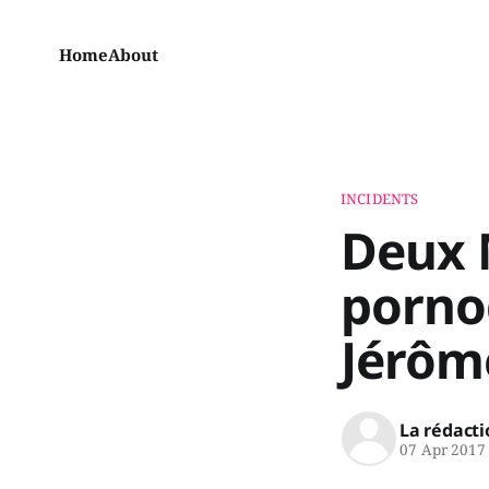
Home
About
INCIDENTS
Deux 
pornog
Jérôm
La rédacti
07 Apr 2017