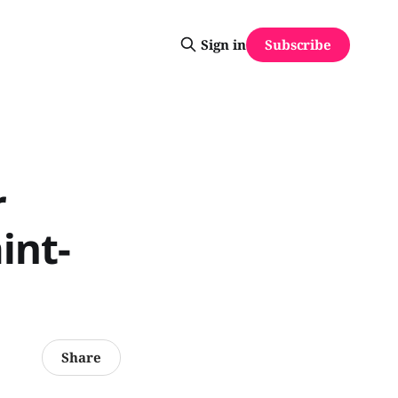
Subscribe
Sign in
r
int-
Share