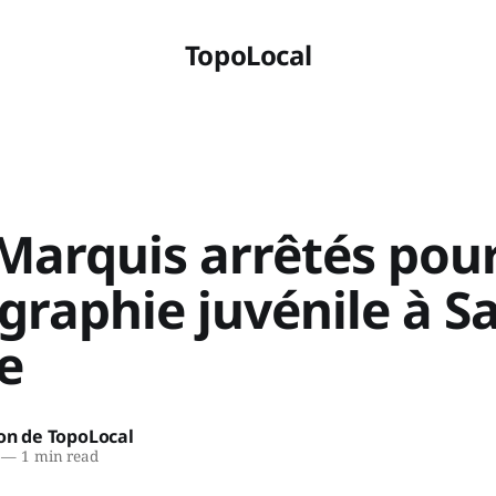
TopoLocal
Marquis arrêtés pou
raphie juvénile à Sa
e
on de TopoLocal
—
1 min read