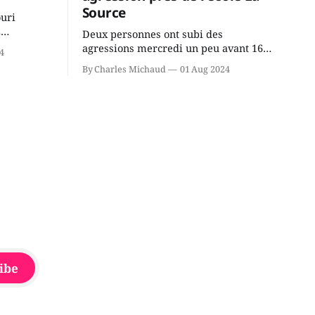
Source
ouri
2
Deux personnes ont subi des
cus de la
agressions mercredi un peu avant 16h
4
rançois
à proximité de l'école primaire La
By Charles Michaud
01 Aug 2024
du
Source dans le secteur Bellefeuille de
tout de
Saint-Jérôme. L'une de deux victimes
onique, à
aurait été écrasée sous un véhicule et
aspergée de poivre de cayenne alors
que la seconde, non
ibe