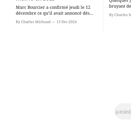
Quelques j
bruyant de
Marc Bourcier a confirmé jeudi le 12
présente u
décembre ce qu’il avait annoncé dès
By Charles 
Chassin. N
2021: il ne sollicitera pas de deuxième
By Charles Michaud
13 Dec 2024
décision. Y
mandat à titre de maire de Saint-
longtemps?
Jérôme. Bourcier en a fait l’annonce en
indépendan
s’adressant aux employés de la ville,
autre part
rassemblés en soirée pour leur
conservate
traditionnel souper