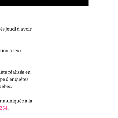
és jeudi d'avoir
tion à leur
ête réalisée en
uipe d'enquêtes
uébec.
ommuniquée à la
4264
.