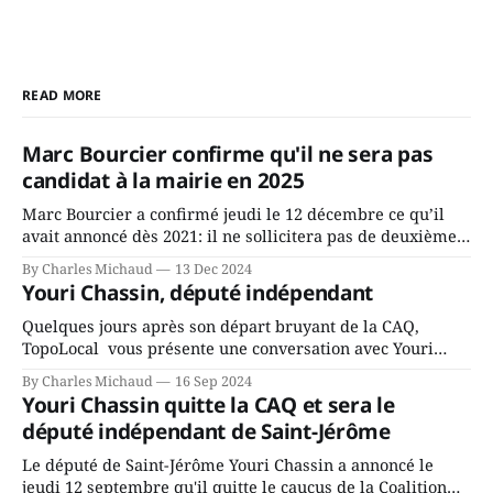
READ MORE
Marc Bourcier confirme qu'il ne sera pas
candidat à la mairie en 2025
Marc Bourcier a confirmé jeudi le 12 décembre ce qu’il
avait annoncé dès 2021: il ne sollicitera pas de deuxième
mandat à titre de maire de Saint-Jérôme. Bourcier en a
By Charles Michaud
13 Dec 2024
fait l’annonce en s’adressant aux employés de la ville,
Youri Chassin, député indépendant
rassemblés en soirée pour leur traditionnel souper
Quelques jours après son départ bruyant de la CAQ,
TopoLocal vous présente une conversation avec Youri
Chassin. Nous avons causé de sa décision. Y songeait-il
By Charles Michaud
16 Sep 2024
depuis longtemps? Sera-t-il candidat indépendant dans 2
Youri Chassin quitte la CAQ et sera le
ans? Joindrait-il un autre parti, par exemple les
député indépendant de Saint-Jérôme
conservateurs d’Éric Duhaime? Que lui
Le député de Saint-Jérôme Youri Chassin a annoncé le
jeudi 12 septembre qu'il quitte le caucus de la Coalition