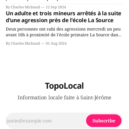
Avenir Québec de François Legault parce qu'il est déçu du
By Charles Michaud
12 Sep 2024
gouvernement de la CAQ, surtout de son incapacité, qu'il
Un adulte et trois mineurs arrêtés à la suite
juge chronique, à offrir des
d'une agression près de l'école La Source
Deux personnes ont subi des agressions mercredi un peu
avant 16h à proximité de l'école primaire La Source dans
le secteur Bellefeuille de Saint-Jérôme. L'une de deux
By Charles Michaud
01 Aug 2024
victimes aurait été écrasée sous un véhicule et aspergée
de poivre de cayenne alors que la seconde, non
TopoLocal
Information locale faite à Saint-Jérôme
Subscribe