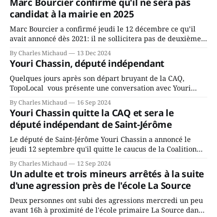
Marc Bourcier confirme qu'il ne sera pas
candidat à la mairie en 2025
Marc Bourcier a confirmé jeudi le 12 décembre ce qu’il
avait annoncé dès 2021: il ne sollicitera pas de deuxième
mandat à titre de maire de Saint-Jérôme. Bourcier en a
By Charles Michaud
13 Dec 2024
fait l’annonce en s’adressant aux employés de la ville,
Youri Chassin, député indépendant
rassemblés en soirée pour leur traditionnel souper
Quelques jours après son départ bruyant de la CAQ,
TopoLocal vous présente une conversation avec Youri
Chassin. Nous avons causé de sa décision. Y songeait-il
By Charles Michaud
16 Sep 2024
depuis longtemps? Sera-t-il candidat indépendant dans 2
Youri Chassin quitte la CAQ et sera le
ans? Joindrait-il un autre parti, par exemple les
député indépendant de Saint-Jérôme
conservateurs d’Éric Duhaime? Que lui
Le député de Saint-Jérôme Youri Chassin a annoncé le
jeudi 12 septembre qu'il quitte le caucus de la Coalition
Avenir Québec de François Legault parce qu'il est déçu du
By Charles Michaud
12 Sep 2024
gouvernement de la CAQ, surtout de son incapacité, qu'il
Un adulte et trois mineurs arrêtés à la suite
juge chronique, à offrir des
d'une agression près de l'école La Source
Deux personnes ont subi des agressions mercredi un peu
avant 16h à proximité de l'école primaire La Source dans