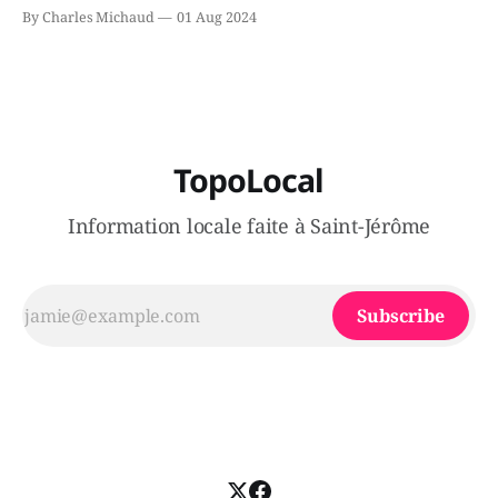
le secteur Bellefeuille de Saint-Jérôme. L'une de deux
By Charles Michaud
01 Aug 2024
victimes aurait été écrasée sous un véhicule et aspergée
de poivre de cayenne alors que la seconde, non
TopoLocal
Information locale faite à Saint-Jérôme
Subscribe