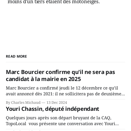
moins d'un tiers étaient des motoneiges.
READ MORE
Marc Bourcier confirme qu'il ne sera pas
candidat à la mairie en 2025
Marc Bourcier a confirmé jeudi le 12 décembre ce qu’il
avait annoncé dès 2021: il ne sollicitera pas de deuxième
mandat à titre de maire de Saint-Jérôme. Bourcier en a
By Charles Michaud
13 Dec 2024
fait l’annonce en s’adressant aux employés de la ville,
Youri Chassin, député indépendant
rassemblés en soirée pour leur traditionnel souper
Quelques jours après son départ bruyant de la CAQ,
TopoLocal vous présente une conversation avec Youri
Chassin. Nous avons causé de sa décision. Y songeait-il