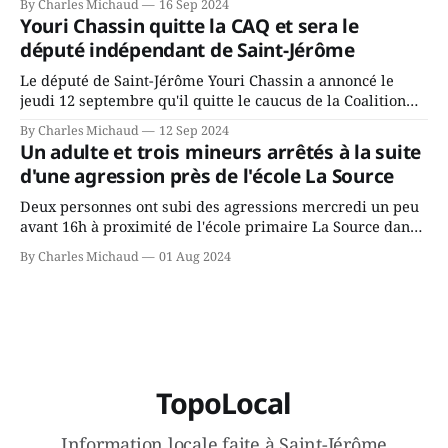
By Charles Michaud
16 Sep 2024
depuis longtemps? Sera-t-il candidat indépendant dans 2
Youri Chassin quitte la CAQ et sera le
ans? Joindrait-il un autre parti, par exemple les
député indépendant de Saint-Jérôme
conservateurs d’Éric Duhaime? Que lui
Le député de Saint-Jérôme Youri Chassin a annoncé le
jeudi 12 septembre qu'il quitte le caucus de la Coalition
Avenir Québec de François Legault parce qu'il est déçu du
By Charles Michaud
12 Sep 2024
gouvernement de la CAQ, surtout de son incapacité, qu'il
Un adulte et trois mineurs arrêtés à la suite
juge chronique, à offrir des
d'une agression près de l'école La Source
Deux personnes ont subi des agressions mercredi un peu
avant 16h à proximité de l'école primaire La Source dans
le secteur Bellefeuille de Saint-Jérôme. L'une de deux
By Charles Michaud
01 Aug 2024
victimes aurait été écrasée sous un véhicule et aspergée
de poivre de cayenne alors que la seconde, non
TopoLocal
Information locale faite à Saint-Jérôme