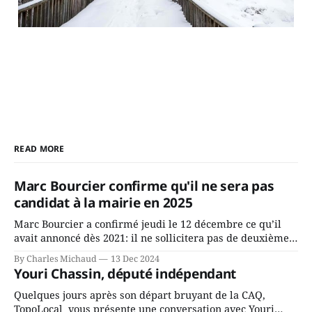
READ MORE
Marc Bourcier confirme qu'il ne sera pas
candidat à la mairie en 2025
Marc Bourcier a confirmé jeudi le 12 décembre ce qu’il
avait annoncé dès 2021: il ne sollicitera pas de deuxième
mandat à titre de maire de Saint-Jérôme. Bourcier en a
By Charles Michaud
13 Dec 2024
fait l’annonce en s’adressant aux employés de la ville,
Youri Chassin, député indépendant
rassemblés en soirée pour leur traditionnel souper
Quelques jours après son départ bruyant de la CAQ,
TopoLocal vous présente une conversation avec Youri