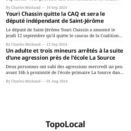
Chassin. Nous avons causé de sa décision. Y songeait-il
By Charles Michaud
16 Sep 2024
depuis longtemps? Sera-t-il candidat indépendant dans 2
Youri Chassin quitte la CAQ et sera le
ans? Joindrait-il un autre parti, par exemple les
député indépendant de Saint-Jérôme
conservateurs d’Éric Duhaime? Que lui
Le député de Saint-Jérôme Youri Chassin a annoncé le
jeudi 12 septembre qu'il quitte le caucus de la Coalition
Avenir Québec de François Legault parce qu'il est déçu du
By Charles Michaud
12 Sep 2024
gouvernement de la CAQ, surtout de son incapacité, qu'il
Un adulte et trois mineurs arrêtés à la suite
juge chronique, à offrir des
d'une agression près de l'école La Source
Deux personnes ont subi des agressions mercredi un peu
avant 16h à proximité de l'école primaire La Source dans
le secteur Bellefeuille de Saint-Jérôme. L'une de deux
By Charles Michaud
01 Aug 2024
victimes aurait été écrasée sous un véhicule et aspergée
de poivre de cayenne alors que la seconde, non
TopoLocal