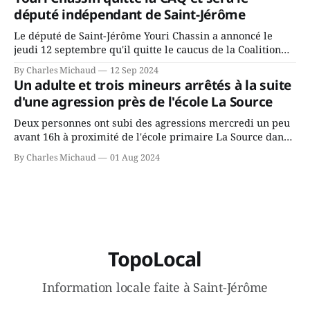
ans? Joindrait-il un autre parti, par exemple les
député indépendant de Saint-Jérôme
conservateurs d’Éric Duhaime? Que lui
Le député de Saint-Jérôme Youri Chassin a annoncé le
jeudi 12 septembre qu'il quitte le caucus de la Coalition
Avenir Québec de François Legault parce qu'il est déçu du
By Charles Michaud
12 Sep 2024
gouvernement de la CAQ, surtout de son incapacité, qu'il
Un adulte et trois mineurs arrêtés à la suite
juge chronique, à offrir des
d'une agression près de l'école La Source
Deux personnes ont subi des agressions mercredi un peu
avant 16h à proximité de l'école primaire La Source dans
le secteur Bellefeuille de Saint-Jérôme. L'une de deux
By Charles Michaud
01 Aug 2024
victimes aurait été écrasée sous un véhicule et aspergée
de poivre de cayenne alors que la seconde, non
TopoLocal
Information locale faite à Saint-Jérôme