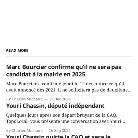
READ MORE
Marc Bourcier confirme qu'il ne sera pas
candidat à la mairie en 2025
Marc Bourcier a confirmé jeudi le 12 décembre ce qu’il
avait annoncé dès 2021: il ne sollicitera pas de deuxième
mandat à titre de maire de Saint-Jérôme. Bourcier en a
By Charles Michaud
13 Dec 2024
fait l’annonce en s’adressant aux employés de la ville,
Youri Chassin, député indépendant
rassemblés en soirée pour leur traditionnel souper
Quelques jours après son départ bruyant de la CAQ,
TopoLocal vous présente une conversation avec Youri
Chassin. Nous avons causé de sa décision. Y songeait-il
By Charles Michaud
16 Sep 2024
depuis longtemps? Sera-t-il candidat indépendant dans 2
Youri Chassin quitte la CAQ et sera le