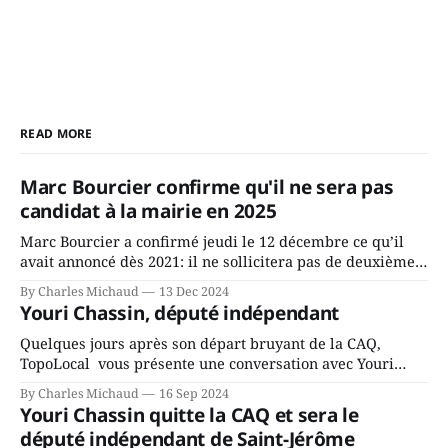
READ MORE
Marc Bourcier confirme qu'il ne sera pas
candidat à la mairie en 2025
Marc Bourcier a confirmé jeudi le 12 décembre ce qu’il
avait annoncé dès 2021: il ne sollicitera pas de deuxième
mandat à titre de maire de Saint-Jérôme. Bourcier en a
By Charles Michaud
13 Dec 2024
fait l’annonce en s’adressant aux employés de la ville,
Youri Chassin, député indépendant
rassemblés en soirée pour leur traditionnel souper
Quelques jours après son départ bruyant de la CAQ,
TopoLocal vous présente une conversation avec Youri
Chassin. Nous avons causé de sa décision. Y songeait-il
By Charles Michaud
16 Sep 2024
depuis longtemps? Sera-t-il candidat indépendant dans 2
Youri Chassin quitte la CAQ et sera le
ans? Joindrait-il un autre parti, par exemple les
député indépendant de Saint-Jérôme
conservateurs d’Éric Duhaime? Que lui