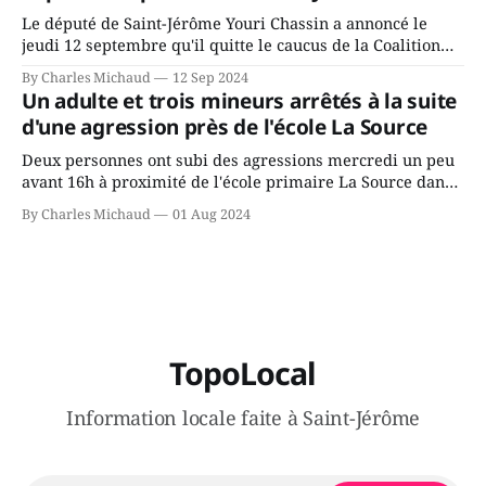
Le député de Saint-Jérôme Youri Chassin a annoncé le
jeudi 12 septembre qu'il quitte le caucus de la Coalition
Avenir Québec de François Legault parce qu'il est déçu du
By Charles Michaud
12 Sep 2024
gouvernement de la CAQ, surtout de son incapacité, qu'il
Un adulte et trois mineurs arrêtés à la suite
juge chronique, à offrir des
d'une agression près de l'école La Source
Deux personnes ont subi des agressions mercredi un peu
avant 16h à proximité de l'école primaire La Source dans
le secteur Bellefeuille de Saint-Jérôme. L'une de deux
By Charles Michaud
01 Aug 2024
victimes aurait été écrasée sous un véhicule et aspergée
de poivre de cayenne alors que la seconde, non
TopoLocal
Information locale faite à Saint-Jérôme