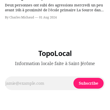
Deux personnes ont subi des agressions mercredi un peu
avant 16h à proximité de l'école primaire La Source dans
le secteur Bellefeuille de Saint-Jérôme. L'une de deux
By Charles Michaud
01 Aug 2024
victimes aurait été écrasée sous un véhicule et aspergée
de poivre de cayenne alors que la seconde, non
TopoLocal
Information locale faite à Saint-Jérôme
Subscribe