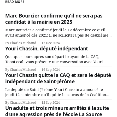
READ MORE
Marc Bourcier confirme qu'il ne sera pas
candidat à la mairie en 2025
Marc Bourcier a confirmé jeudi le 12 décembre ce qu’il
avait annoncé dès 2021: il ne sollicitera pas de deuxième
mandat à titre de maire de Saint-Jérôme. Bourcier en a
By Charles Michaud
13 Dec 2024
fait l’annonce en s’adressant aux employés de la ville,
Youri Chassin, député indépendant
rassemblés en soirée pour leur traditionnel souper
Quelques jours après son départ bruyant de la CAQ,
TopoLocal vous présente une conversation avec Youri
Chassin. Nous avons causé de sa décision. Y songeait-il
By Charles Michaud
16 Sep 2024
depuis longtemps? Sera-t-il candidat indépendant dans 2
Youri Chassin quitte la CAQ et sera le député
ans? Joindrait-il un autre parti, par exemple les
indépendant de Saint-Jérôme
conservateurs d’Éric Duhaime? Que lui
Le député de Saint-Jérôme Youri Chassin a annoncé le
jeudi 12 septembre qu'il quitte le caucus de la Coalition
Avenir Québec de François Legault parce qu'il est déçu du
By Charles Michaud
12 Sep 2024
gouvernement de la CAQ, surtout de son incapacité, qu'il
Un adulte et trois mineurs arrêtés à la suite
juge chronique, à offrir des
d'une agression près de l'école La Source